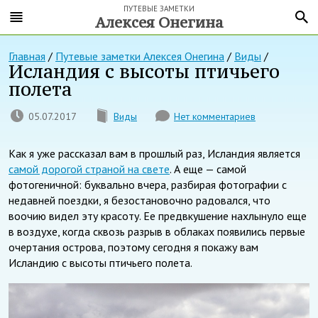
ПУТЕВЫЕ ЗАМЕТКИ
Алексея Онегина
Главная
/
Путевые заметки Алексея Онегина
/
Виды
/
Исландия с высоты птичьего
полета
05.07.2017
Виды
Нет комментариев
Как я уже рассказал вам в прошлый раз, Исландия является
самой дорогой страной на свете
. А еще — самой
фотогеничной: буквально вчера, разбирая фотографии с
недавней поездки, я безостановочно радовался, что
воочию видел эту красоту. Ее предвкушение нахлынуло еще
в воздухе, когда сквозь разрыв в облаках появились первые
очертания острова, поэтому сегодня я покажу вам
Исландию с высоты птичьего полета.