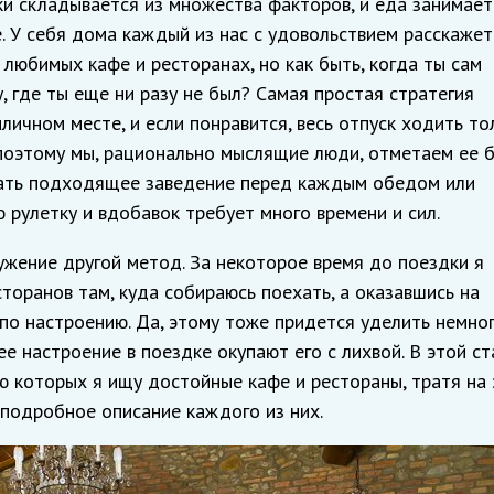
ки складывается из множества факторов, и еда занимает
. У себя дома каждый из нас с удовольствием расскажет
 любимых кафе и ресторанах, но как быть, когда ты сам
, где ты еще ни разу не был? Самая простая стратегия
личном месте, и если понравится, весь отпуск ходить то
 поэтому мы, рационально мыслящие люди, отметаем ее 
кать подходящее заведение перед каждым обедом или
 рулетку и вдобавок требует много времени и сил.
ужение другой метод. За некоторое время до поездки я
оранов там, куда собираюсь поехать, а оказавшись на
 по настроению. Да, этому тоже придется уделить немно
е настроение в поездке окупают его с лихвой. В этой ст
ю которых я ищу достойные кафе и рестораны, тратя на 
 подробное описание каждого из них.