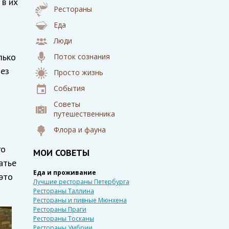
 в их
Рестораны
Еда
Люди
лько
Поток сознания
без
Просто жизнь
События
Советы
путешественника
Флора и фауна
го
МОИ СОВЕТЫ
атье
Еда и проживание
это
Лучшие рестораны Петербурга
Рестораны Таллина
Рестораны и пивные Мюнхена
Рестораны Праги
Рестораны Тосканы
Рестораны Умбрии