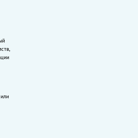
ый
ств,
ации
 или