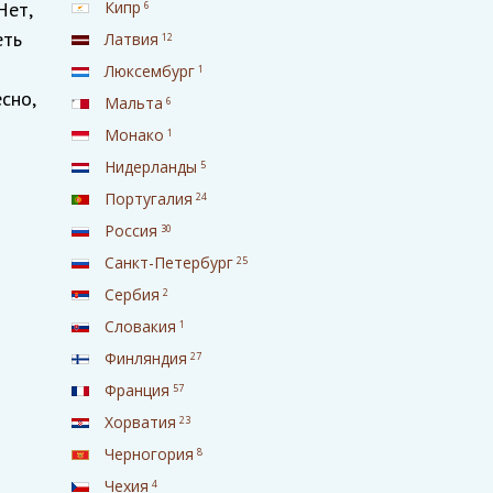
Нет,
Кипр
6
еть
Латвия
12
Люксембург
1
сно,
Мальта
6
Монако
1
Нидерланды
5
Португалия
24
Россия
30
Санкт-Петербург
25
Сербия
2
Словакия
1
Финляндия
27
Франция
57
Хорватия
23
Черногория
8
Чехия
4