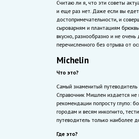
Считаю ли я, что эти советы акт
и еще раз нет. Даже если вы еде
достопримечательности, и совер
сыроварням и плантациям брюквы,
вкусно, разнообразно и не очень 
перечисленного без отрыва от ос
Michelin
Что это?
Самый знаменитый путеводитель 
Справочник Мишлен издается не п
рекомендации попросту глупо: б
городам и весям инкогнито, тест
путеводитель только наиболее д
Где это?