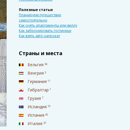
Полезные статьи
Планируем путешествие
самостоятельно
Как снять апартаменты или виллу
Как забронировать гостиницу
Как взять авто напрокат
Страны и места
Бельгия
34
Венгрия
5
Германия
11
Гибралтар
1
Грузия
7
Исландия
10
Испания
42
Италия
37