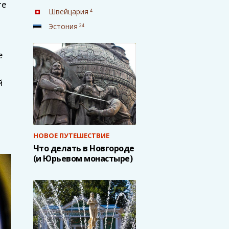
те
Швейцария
4
Эстония
24
е
й
НОВОЕ ПУТЕШЕСТВИЕ
Что делать в Новгороде
(и Юрьевом монастыре)