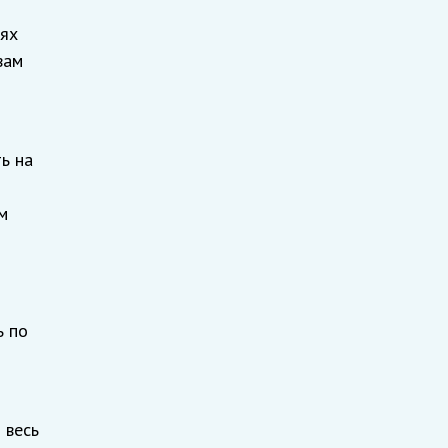
иях
вам
ь на
м
ь по
 весь