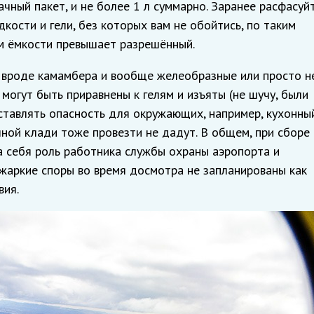
ный пакет, и не более 1 л суммарно. Заранее расфасуй
дкости и гели, без которых вам не обойтись, по таким
м ёмкости превышает разрешённый.
 вроде камамбера и вообще желеобразные или просто н
могут быть приравнены к гелям и изъяты (не шучу, были
ставлять опасность для окружающих, например, кухонны
чной клади тоже провезти не дадут. В общем, при сборе
а себя роль работника службы охраны аэропорта и
, жаркие споры во время досмотра не запланированы как
вия.