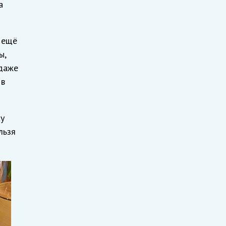
а
 ещё
ы,
 даже
 в
y
льзя