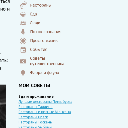
аться
Рестораны
 но и
Еда
Люди
Поток сознания
Просто жизнь
События
ь
Советы
ать:
путешественника
з
Флора и фауна
МОИ СОВЕТЫ
Еда и проживание
Лучшие рестораны Петербурга
Рестораны Таллина
Рестораны и пивные Мюнхена
Рестораны Праги
Рестораны Тосканы
Рестораны Умбрии