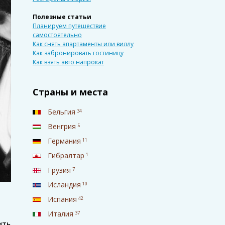
Полезные статьи
Планируем путешествие
самостоятельно
Как снять апартаменты или виллу
Как забронировать гостиницу
Как взять авто напрокат
Страны и места
Бельгия
34
Венгрия
5
Германия
11
Гибралтар
1
Грузия
7
Исландия
10
Испания
42
Италия
37
ить