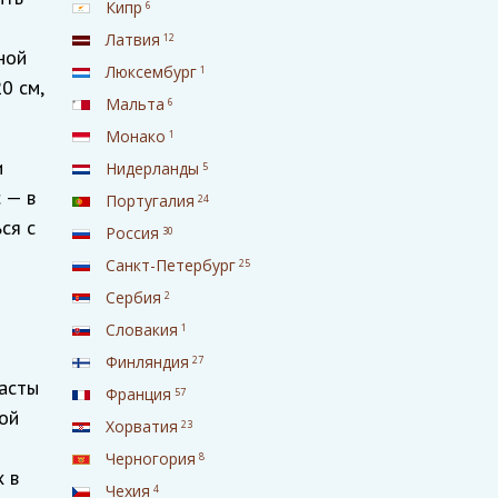
Кипр
6
Латвия
12
ной
Люксембург
1
0 см,
Мальта
6
Монако
1
и
Нидерланды
5
 — в
Португалия
24
ся с
Россия
30
Санкт-Петербург
25
Сербия
2
Словакия
1
Финляндия
27
пасты
Франция
57
ной
Хорватия
23
Черногория
8
 в
Чехия
4