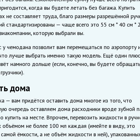
ригодится, когда вы будете летать без багажа. Купить
х не составляет труда, благо размеры разрешённой руч
й стандартизированы — чаще всего это 55 см * 40 см * 2
виакомпании, которую выбрали вы.
с у чемодана позволит вам перемещаться по аэропорту 
к что лучше выбрать именно такую модель. Ещё один плюс
ёт намного дольше (если, конечно, вы будете обращать
грузчики).
ть дома
жа — вам придётся оставить дома многое из того, что
рвую очередь оставляем дома расходники вроде зубной 
о купить на месте. Впрочем, перевозить жидкости в руч
 объёмом не более 100 мл каждая (имейте в виду, это
амой ёмкости, а не объём жидкости в ней), упакованных