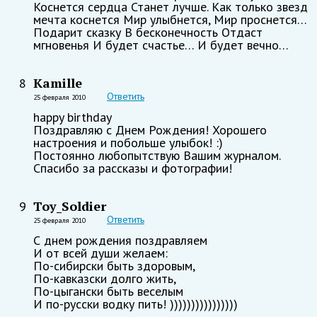
Коснется сердца Станет лучше. Как только звезд
мечта коснется Мир улыбнется, Мир проснется…
Подарит сказку В бесконечность Отдаст
мгновенья И будет счастье… И будет вечно…
Kamille
8
Ответить
25 февраля 2010
happy birthday
Поздравляю с Днем Рождения! Хорошего
настроения и побольше улыбок! :)
Постоянно любопытствую Вашим журналом.
Спасибо за рассказы и фотографии!
Toy_Soldier
9
Ответить
25 февраля 2010
С днем рождения поздравляем
И от всей души желаем:
По-сибирски быть здоровым,
По-кавказски долго жить,
По-цыгански быть веселым
И по-русски водку пить! ))))))))))))))))