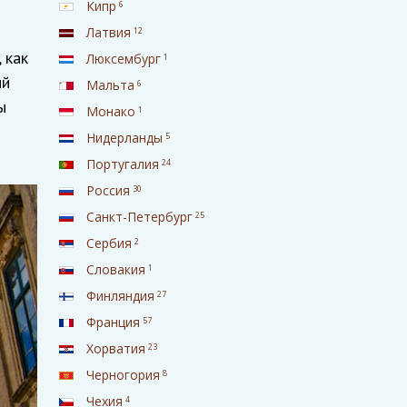
Кипр
6
Латвия
12
 как
Люксембург
1
ый
Мальта
6
ы
Монако
1
Нидерланды
5
Португалия
24
Россия
30
Санкт-Петербург
25
Сербия
2
Словакия
1
Финляндия
27
Франция
57
Хорватия
23
Черногория
8
Чехия
4