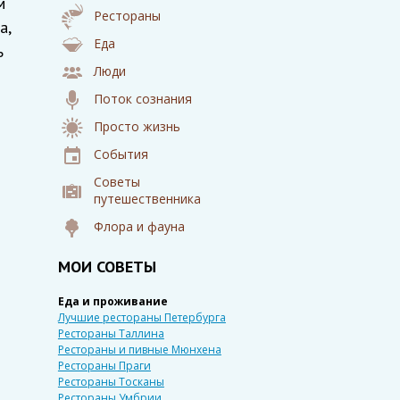
м
Рестораны
а,
Еда
ь
Люди
Поток сознания
Просто жизнь
События
Советы
путешественника
Флора и фауна
МОИ СОВЕТЫ
Еда и проживание
Лучшие рестораны Петербурга
Рестораны Таллина
Рестораны и пивные Мюнхена
Рестораны Праги
Рестораны Тосканы
Рестораны Умбрии