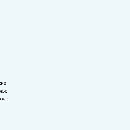
 же
заж
фоне