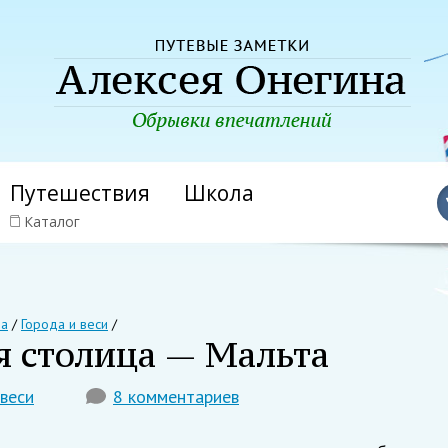
Путешествия
Школа
Каталог
на
/
Города и веси
/
я столица — Мальта
 веси
8 комментариев