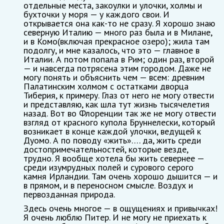
отдельные места, закоулки и улочки, холмы и
бухточки у моря — у каждого свои. И
открывается она как-то не сразу. Я хорошо знаю
северную Италию — много раз была и в Милане,
и в Комо(включая прекрасное озеро); жила там
подолгу, и мне казалось, что это — главное в
Италии. А потом попала в Рим; один раз, второй
— и навсегда потрясена этим городом. Даже не
могу понять и объяснить чем — всем: древним
Палатинским холмом с остатками дворца
Тиберия, к примеру. Глаз от него не могу отвести
и представляю, как шла тут жизнь тысячелетия
назад. Вот во Флоренции так же не могу отвести
взгляд от красного купола Бруннелески, который
возникает в конце каждой улочки, ведущей к
Дуомо. А по поводу «жить»…. да, жить среди
достопримечательностей, которые везде,
трудно. Я вообще хотела бы жить севернее —
среди изумрудных полей и сурового серого
камня Ирландии. Там очень хорошо дышится — и
в прямом, и в переносном смысле. Воздух и
первозданная природа.
Здесь очень многое — в ощущениях и привычках!
Я очень люблю Питер. И не могу не приехать к