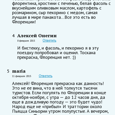
флорентина, кростини с печенью, белая фасоль с
вкуснейшим оливковым маслом, картофель с
розмарином, сыр пекорино с медом, самая
лучшая в мире панакота…Все это есть во
Флоренции!
Алексей Онегин
4
Ответить
8 февраля 2015
И бистекку, и фасоль, и пекорино я в эту
поездку попробовал и оценил. Тоскана
прекрасна, Флоренция нет. :))
maria
5
Ответить
11 февраля 2015
Алексей! Флоренция прекрасна как данность!
Это не ее вина, что в ней толкутся тысячи
туристов. Если погулять по Флоренции в конце
октября-ноябре, с утра — до 12 часов дня, да
еще в дождливую погоду — это будет чудо!
Народ еще не «прибыл» И траттории около
Пьяцца Синьории утром полупустые. А вечером,