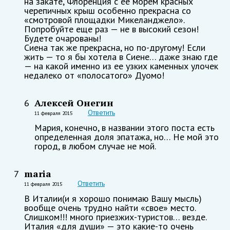
на закате, Флоренция с ее морем красных
черепичных крыш особенно прекрасна со
«смотровой площадки Микеланджело».
Попробуйте еще раз — не в высокий сезон!
Будете очарованы!
Сиена так же прекрасна, но по-другому! Если
жить — то я бы хотела в Сиене… даже знаю где
— на какой именно из ее узких каменных улочек
недалеко от «полосатого» Дуомо!
Алексей Онегин
6
Ответить
11 февраля 2015
Мария, конечно, в названии этого поста есть
определенная доля эпатажа, но… Не мой это
город, в любом случае не мой.
maria
7
Ответить
11 февраля 2015
В Италии(и я хорошо понимаю Вашу мысль)
вообще очень трудно найти «свое» место.
Слишком!!! много приезжих-туристов… везде.
Италия «для души» — это какие-то очень