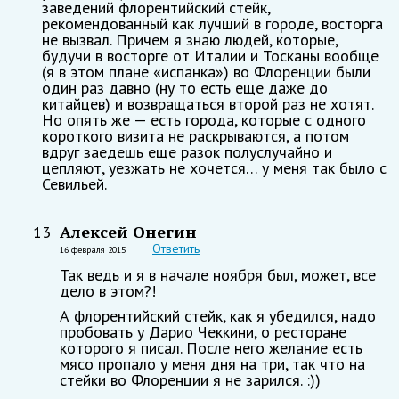
заведений флорентийский стейк,
рекомендованный как лучший в городе, восторга
не вызвал. Причем я знаю людей, которые,
будучи в восторге от Италии и Тосканы вообще
(я в этом плане «испанка») во Флоренции были
один раз давно (ну то есть еще даже до
китайцев) и возвращаться второй раз не хотят.
Но опять же — есть города, которые с одного
короткого визита не раскрываются, а потом
вдруг заедешь еще разок полуслучайно и
цепляют, уезжать не хочется… у меня так было с
Севильей.
Алексей Онегин
13
Ответить
16 февраля 2015
Так ведь и я в начале ноября был, может, все
дело в этом?!
А флорентийский стейк, как я убедился, надо
пробовать у Дарио Чеккини, о ресторане
которого я писал. После него желание есть
мясо пропало у меня дня на три, так что на
стейки во Флоренции я не зарился. :))