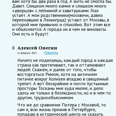
вам хотя бы два раза в год. А жить не смогла бы.
Давит. Слишком много камня и слишком много
«дворцов» с лепниной и завитушками. Глаз
устает. А мои родственники(москвичи, давно
переехавшие в Ленинград) устают от Москвы, в
которой мне привычно и спокойно. Вот этим все
и объясняется. А города ни в чем не виноваты.
Они есть и будут!
Алексей Онегин
8
Ответить
11 февраля 2015
Ничего не поделаешь, каждый город и каждая
страна как притягивают, так и отталкивают
людей. Скажем, я далек от того, чтобы
восторгаться Римом, хотя на античном
пятачке вокруг Колизея впадаю в священный
трепет. А вот бескрайние и почти пустынные
просторы Тосканы мне куда милее, и дело
здесь не только в безлюдности, но и в чем-то
другом, труднообъяснимом.
Что же до сравнения Питера с Москвой, то
сам я, всю жизнь прожив в Петербурге,
попадаю в исторический центр не сказать