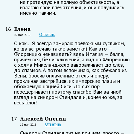
не претендую на полную объективность, а
излагаю свои впечатления, и они получились
именно такими.
Елена
16
Ответить
10 мая 2015
О как… Я всегда замираю тревожным сусликом,
когда встречаю такие заметки) Как это —
Флоренцию ненавидеть? ведь Италия — бэлла,
причём вся, без исключений, а вид на Флоренцию
с холма Микеланджело завораживает до слёз,
до спазмов. А потом вспоминаю, как сбежала из
Вены, бросив оплаченные отель и оперу,
проклиная австрийцев, их имперские плацы и
обожаемую нацией Сиси. До сих пор
передёргивает) поэтому спасибо Вам за иной
взгляд на синдром Стендаля и, конечно же, за
весь блог!
Алексей Онегин
17
Ответить
12 мая 2015
Синдром Стендаля тут не при чем, просто —