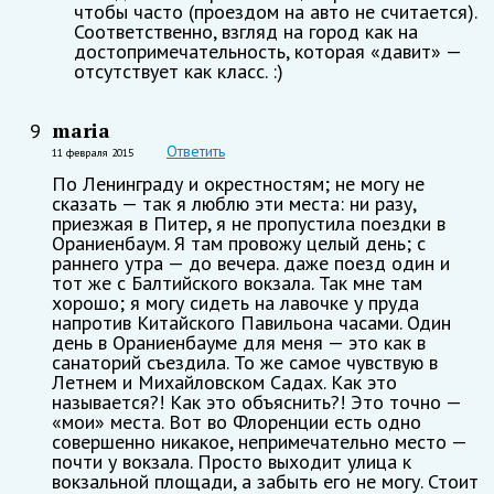
чтобы часто (проездом на авто не считается).
Соответственно, взгляд на город как на
достопримечательность, которая «давит» —
отсутствует как класс. :)
maria
9
Ответить
11 февраля 2015
По Ленинграду и окрестностям; не могу не
сказать — так я люблю эти места: ни разу,
приезжая в Питер, я не пропустила поездки в
Ораниенбаум. Я там провожу целый день; с
раннего утра — до вечера. даже поезд один и
тот же с Балтийского вокзала. Так мне там
хорошо; я могу сидеть на лавочке у пруда
напротив Китайского Павильона часами. Один
день в Ораниенбауме для меня — это как в
санаторий съездила. То же самое чувствую в
Летнем и Михайловском Садах. Как это
называется?! Как это объяснить?! Это точно —
«мои» места. Вот во Флоренции есть одно
совершенно никакое, непримечательно место —
почти у вокзала. Просто выходит улица к
вокзальной площади, а забыть его не могу. Стоит