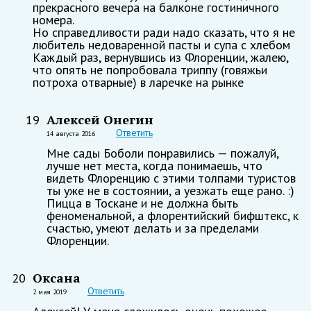
прекрасного вечера на балконе гостиничного
номера.
Но справедливости ради надо сказать, что я не
любитель недоваренной пасты и супа с хлебом
Каждый раз, вернувшись из Флоренции, жалею,
что опять не попробовала триппу (говяжьи
потроха отварные) в ларечке на рынке
Алексей Онегин
19
Ответить
14 августа 2016
Мне сады Боболи понравились — пожалуй,
лучше нет места, когда понимаешь, что
видеть Флоренцию с этими толпами туристов
ты уже не в состоянии, а уезжать еще рано. :)
Пицца в Тоскане и не должна быть
феноменальной, а флорентийский бифштекс, к
счастью, умеют делать и за пределами
Флоренции.
Оксана
20
Ответить
2 мая 2019