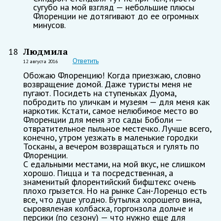
сугубо на мой взгляд — небольшие плюсы
Флоренции не дотягивают до ее огромных
минусов.
Людмила
18
Ответить
12 августа 2016
Обожаю Флоренцию! Когда приезжаю, словно
возвращение домой. Даже туристы меня не
пугают. Посидеть на ступеньках Дуома,
побродить по уличкам и музеям — для меня как
наркотик. Кстати, самое нелюбимое место во
Флоренции для меня это сады Боболи —
отвратительное пыльное местечко. Лучше всего,
конечно, утром уезжать в маленькие городки
Тосканы, а вечером возвращаться и гулять по
Флоренции.
С едальными местами, на мой вкус, не слишком
хорошо. Пицца и та посредственная, а
знаменитый флорентийский бифштекс очень
плохо грызется. Но на рынке Сан-Лоренцо есть
все, что душе угодно. Бутылка хорошего вина,
сыровяленая колбаска, горгонзола дольче и
персики (по сезону) — что нужно еще для