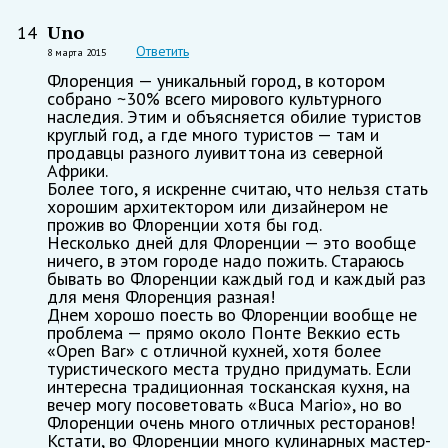
Uno
14
Ответить
8 марта 2015
Флоренция — уникальный город, в котором
собрано ~30% всего мирового культурного
наследия. Этим и объясняется обилие туристов
круглый год, а где много туристов — там и
продавцы разного луивиттона из северной
Африки.
Более того, я искренне считаю, что нельзя стать
хорошим архитектором или дизайнером не
прожив во Флоренции хотя бы год.
Несколько дней для Флоренции — это вообще
ничего, в этом городе надо пожить. Стараюсь
бывать во Флоренции каждый год и каждый раз
для меня Флоренция разная!
Днем хорошо поесть во Флоренции вообще не
проблема — прямо около Понте Веккио есть
«Open Bar» c отличной кухней, хотя более
туристического места трудно придумать. Если
интересна традиционная тосканская кухня, на
вечер могу посоветовать «Buca Mario», но во
Флоренции очень много отличных ресторанов!
Кстати, во Флоренции много кулинарных мастер-