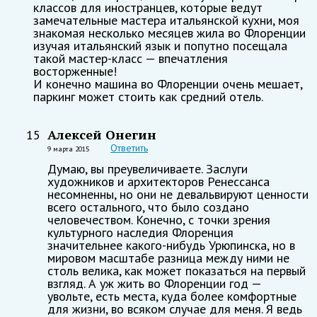
классов для иностранцев, которые ведут
замечательные мастера итальянской кухни, моя
знакомая несколько месяцев жила во Флоренции
изучая итальянский язык и попутно посещала
такой мастер-класс — впечатления
восторженные!
И конечно машина во Флоренции очень мешает,
паркинг может стоить как средний отель.
Алексей Онегин
15
Ответить
9 марта 2015
Думаю, вы преувеличиваете. Заслуги
художников и архитекторов Ренессанса
несомненны, но они не девальвируют ценности
всего остального, что было создано
человечеством. Конечно, с точки зрения
культурного наследия Флоренция
значительнее какого-нибудь Урюпинска, но в
мировом масштабе разница между ними не
столь велика, как может показаться на первый
взгляд. А уж жить во Флоренции год —
увольте, есть места, куда более комфортные
для жизни, во всяком случае для меня. Я ведь