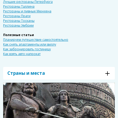
Лучшие рестораны Петербурга
Рестораны Таллина
Рестораны и пивные Мюнхена
Рестораны Праги
Рестораны Тосканы
Рестораны Умбрии
Полезные статьи
Планируем путешествие самостоятельно
Как снять апартаменты или виллу
Как забронировать гостиницу
Как взять авто напрокат
Страны и места