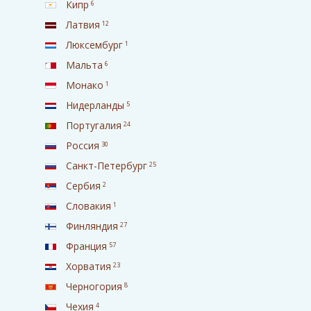
Кипр
6
Латвия
12
Люксембург
1
Мальта
6
Монако
1
Нидерланды
5
Португалия
24
Россия
30
Санкт-Петербург
25
Сербия
2
Словакия
1
Финляндия
27
Франция
57
Хорватия
23
Черногория
8
Чехия
4