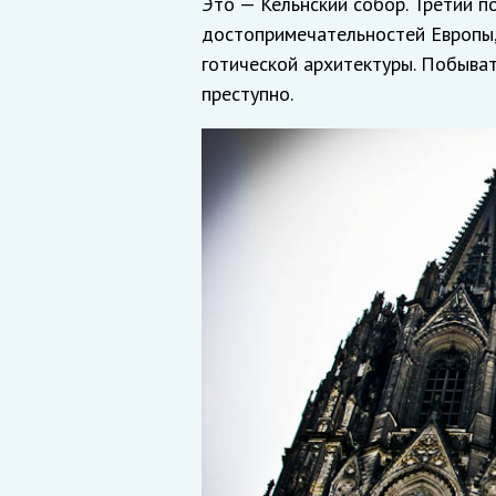
Это — Кёльнский собор. Третий п
достопримечательностей Европы, 
готической архитектуры. Побыват
преступно.