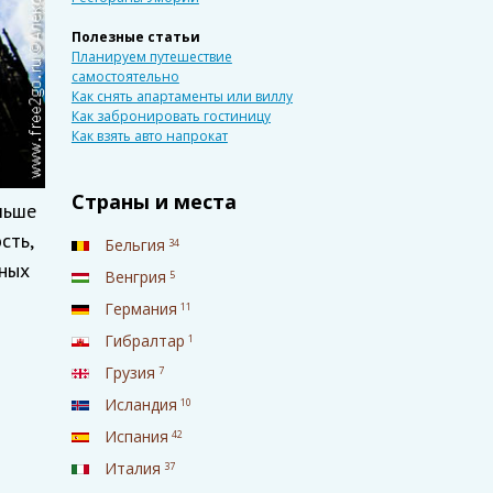
Полезные статьи
Планируем путешествие
самостоятельно
Как снять апартаменты или виллу
Как забронировать гостиницу
Как взять авто напрокат
Страны и места
льше
сть,
Бельгия
34
вных
Венгрия
5
Германия
11
Гибралтар
1
Грузия
7
Исландия
10
Испания
42
Италия
37