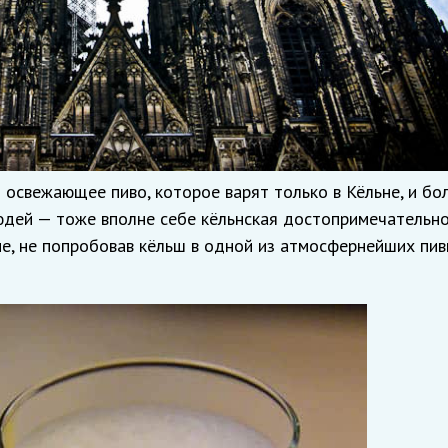
и освежающее пиво, которое варят только в Кёльне, и бо
юдей — тоже вполне себе кёльнская достопримечательно
не, не попробовав кёльш в одной из атмосфернейших пи