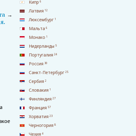
Кипр
6
Латвия
12
га
→
Люксембург
1
я.
Мальта
6
Монако
1
Нидерланды
5
Португалия
24
Россия
30
Санкт-Петербург
25
Сербия
2
Словакия
1
Финляндия
27
а
Франция
57
Хорватия
23
акое
Черногория
8
Чехия
4