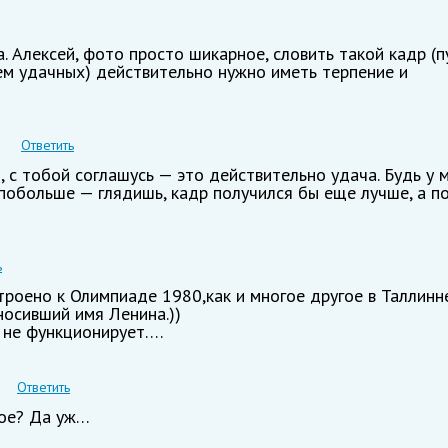
. Алексей, фото просто шикарное, словить такой кадр (п
ем удачных) действительно нужно иметь терпение и
Ответить
й, с тобой соглашусь — это действительно удача. Будь у 
побольше — глядишь, кадр получился бы еще лучше, а п
ь
троено к Олимпиаде 1980,как и многое другое в Таллинн
носивший имя Ленина.))
 не функционирует….
Ответить
тое? Да уж…