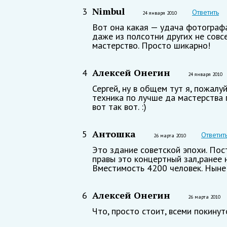
Nimbul
3
Ответить
24 января 2010
Вот она какая — удача фотографа
даже из полсотни других не совс
мастерство. Просто шикарно!
Алексей Онегин
4
24 января 2010
Сергей, ну в общем тут я, пожалу
техника по лучше да мастерства 
вот так вот. :)
Антошка
5
Ответит
26 марта 2010
Это здание советской эпохи. Пос
правы это концертный зал,ранее 
Вместимость 4200 человек. Ныне
Алексей Онегин
6
26 марта 2010
Что, просто стоит, всеми покину