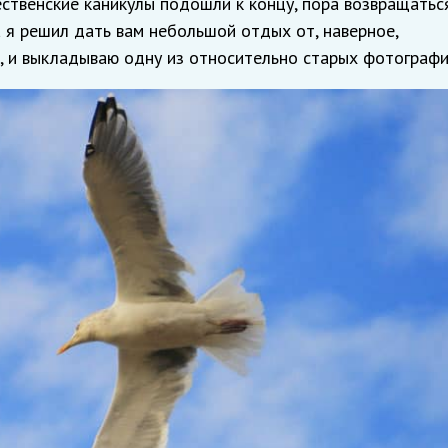
ственские каникулы подошли к концу, пора возвращатьс
 я решил дать вам небольшой отдых от, наверное,
, и выкладываю одну из относительно старых фотографи