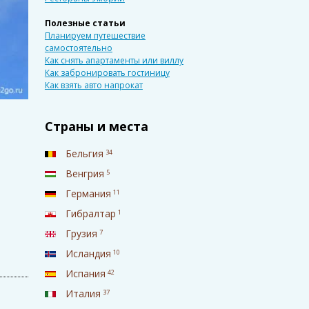
Полезные статьи
Планируем путешествие
самостоятельно
Как снять апартаменты или виллу
Как забронировать гостиницу
Как взять авто напрокат
Страны и места
Бельгия
34
Венгрия
5
Германия
11
Гибралтар
1
Грузия
7
Исландия
10
Испания
42
Италия
37