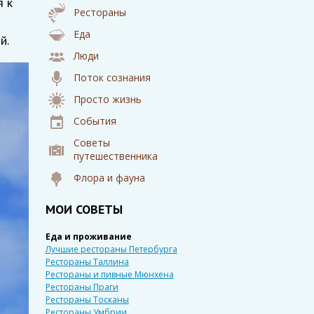
я к
Рестораны
Еда
й.
Люди
Поток сознания
Просто жизнь
События
Советы
путешественника
Флора и фауна
МОИ СОВЕТЫ
Еда и проживание
Лучшие рестораны Петербурга
Рестораны Таллина
Рестораны и пивные Мюнхена
Рестораны Праги
Рестораны Тосканы
Рестораны Умбрии