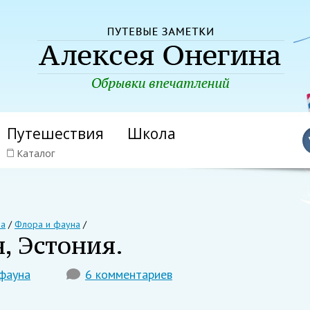
Путешествия
Школа
Каталог
на
/
Флора и фауна
/
, Эстония.
фауна
6 комментариев