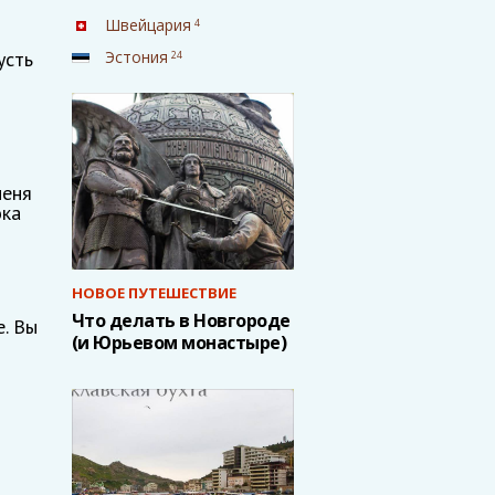
Швейцария
4
Эстония
усть
24
меня
ока
НОВОЕ ПУТЕШЕСТВИЕ
Что делать в Новгороде
е. Вы
(и Юрьевом монастыре)