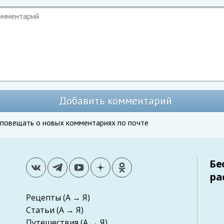
Добавить комментарий
повещать о новых комментариях по почте
Бе
ра
Рецепты
(А → Я)
Статьи
(А → Я)
Путешествия
(А → Я)