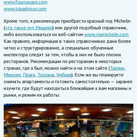
www.foursquare.com
www.tripadvisor.com
Кроме того, я рекомендую приобрести красный гид Michelin
(
что такое гид Мишлен
) или другой подобный справочник,
либо воспользоваться их веб-сайтом
www.viamichelin.com
.
Как правило, информация в таких справочниках дана более
четко и структурированно, а специально обученные
инспектора следят за тем, чтобы в них не было плохих
ресторанов. Рекомендации по ресторанам в некоторых
странах, где я был, можно найти и на этом сайте (
Таллин
,
Мюнхен
,
Прага
,
Тоскана
,
Умбрия
). Если же вы планируете
снимать апартаменты и готовить самостоятельно — заранее
изучите, где будут находиться ближайшие к вам магазины и
рынки, и режим их работы.