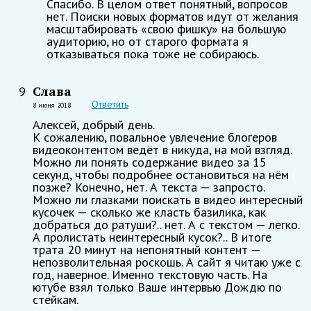
Спасибо. В целом ответ понятный, вопросов
нет. Поиски новых форматов идут от желания
масштабировать «свою фишку» на большую
аудиторию, но от старого формата я
отказываться пока тоже не собираюсь.
Слава
9
Ответить
8 июня 2018
Алексей, добрый день.
К сожалению, повальное увлечение блогеров
видеоконтентом ведёт в никуда, на мой взгляд.
Можно ли понять содержание видео за 15
секунд, чтобы подробнее остановиться на нём
позже? Конечно, нет. А текста — запросто.
Можно ли глазками поискать в видео интересный
кусочек — сколько же класть базилика, как
добраться до ратуши?.. нет. А с текстом — легко.
А пролистать неинтересный кусок?.. В итоге
трата 20 минут на непонятный контент —
непозволительная роскошь. А сайт я читаю уже с
год, наверное. Именно текстовую часть. На
ютубе взял только Ваше интервью Дождю по
стейкам.