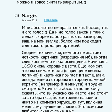
можно и вовсе считать закрытым. :)
Nargiz
23
Ответить
14 июня 2018
Мне абсолютно не нравится как Басков, так
и его голос :) Да и не голос важен в таких
делах, скорее набор разных параметров,
ваш, на мой взгляд, более чем подходит
для такого рода репортажей.
Скорее техническая, немного не хватает
четкости картинки (разрешения мб), иногда
слишком темно из-за освещения. Начиная с
18:30 очень хорошие цвета. Еще момент,
что вы снимаете идя (в принципе весьма
логично) и картинка прыгает в такт шагам,
иногда еще из стороны в сторону камерой
вертите ( например 8-я минута) и трудно
смотреть. Уточню, я абсолютно не хочу
сказать, что вы ужасно снимаете и не стоит
за это браться, вы же только начали и
никто из комментрирующих тут, включая
меня саму, лучше не снимет. Это все-таки
любительская съемка, а не