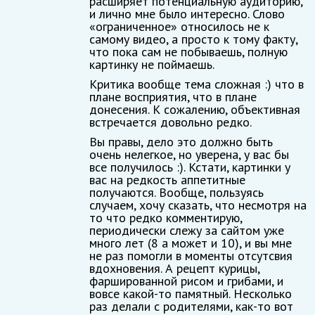
расширяет потенциальную аудиторию,
и лично мне было интересно. Слово
«ограниченное» относилось не к
самому видео, а просто к тому факту,
что пока сам не побываешь, полную
картинку не поймаешь.
Критика вообще тема сложная :) что в
плане восприятия, что в плане
донесения. К сожалению, объективная
встречается довольно редко.
Вы правы, дело это должно быть
очень нелегкое, но уверена, у вас бы
все получилось :). Кстати, картинки у
вас на редкость аппетитные
получаются. Вообще, пользуясь
случаем, хочу сказать, что несмотря на
то что редко комментирую,
периодически слежу за сайтом уже
много лет (8 а может и 10), и вы мне
не раз помогли в моменты отсутсвия
вдохновения. А рецепт курицы,
фаршированной рисом и грибами, и
вовсе какой-то памятный. Несколько
раз делали с родителями, как-то вот