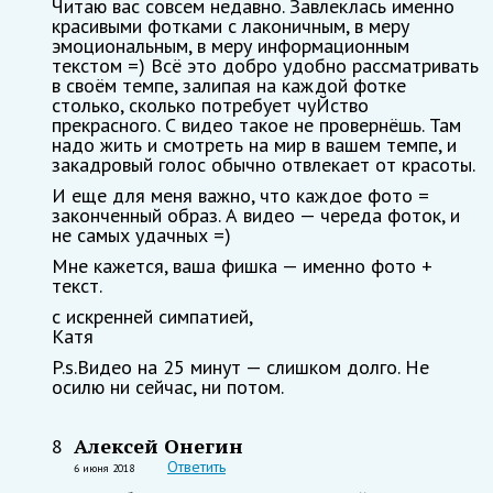
Читаю вас совсем недавно. Завлеклась именно
красивыми фотками с лаконичным, в меру
эмоциональным, в меру информационным
текстом =) Всё это добро удобно рассматривать
в своём темпе, залипая на каждой фотке
столько, сколько потребует чуЙство
прекрасного. С видео такое не провернёшь. Там
надо жить и смотреть на мир в вашем темпе, и
закадровый голос обычно отвлекает от красоты.
И еще для меня важно, что каждое фото =
законченный образ. А видео — череда фоток, и
не самых удачных =)
Мне кажется, ваша фишка — именно фото +
текст.
с искренней симпатией,
Катя
P.s.Видео на 25 минут — слишком долго. Не
осилю ни сейчас, ни потом.
Алексей Онегин
8
Ответить
6 июня 2018