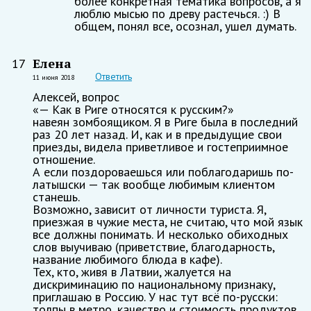
более конкретная тематика вопросов, а я
люблю мысью по древу растечься. :) В
общем, понял все, осознал, ушел думать.
Елена
17
Ответить
11 июня 2018
Алексей, вопрос
«— Как в Риге относятся к русским?»
навеян зомбоящиком. Я в Риге была в последний
раз 20 лет назад. И, как и в предыдущие свои
приезды, видела приветливое и гостеприимное
отношение.
А если поздороваешься или поблагодаришь по-
латышски — так вообще любимым клиентом
станешь.
Возможно, зависит от личности туриста. Я,
приезжая в чужие места, не считаю, что мой язык
все должны понимать. И несколько обиходных
слов выучиваю (приветствие, благодарность,
название любимого блюда в кафе).
Тех, кто, живя в Латвии, жалуется на
дискриминацию по национальному признаку,
приглашаю в Россию. У нас тут всё по-русски:
толпы в метро, качество и стоимость продуктов