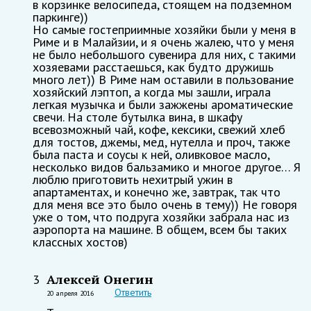
в корзинке велосипеда, стоящем на подземном
паркинге))
Но самые гостеприимные хозяйки были у меня в
Риме и в Малайзии, и я очень жалею, что у меня
не было небольшого сувенира для них, с такими
хозяевами расстаешься, как будто дружишь
много лет)) В Риме нам оставили в пользование
хозяйский лэптоп, а когда мы зашли, играла
легкая музычка и были зажжены ароматические
свечи. На столе бутылка вина, в шкафу
всевозможный чай, кофе, кексики, свежий хлеб
для тостов, джемы, мед, нутелла и проч, также
была паста и соусы к ней, оливковое масло,
несколько видов бальзамико и многое другое… Я
люблю приготовить нехитрый ужин в
апартаментах, и конечно же, завтрак, так что
для меня все это было очень в тему)) Не говоря
уже о том, что подруга хозяйки забрала нас из
аэропорта на машине. В общем, всем бы таких
классных хостов)
Алексей Онегин
3
Ответить
20 апреля 2016