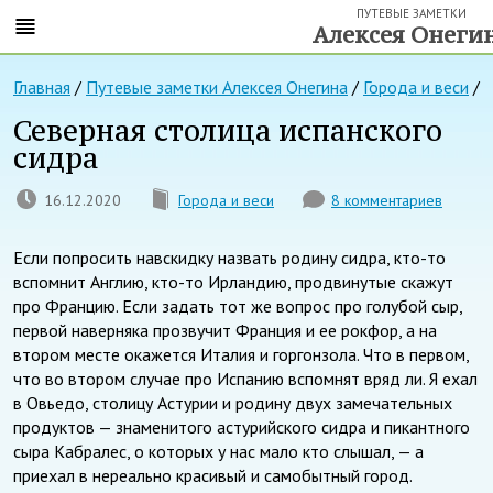
ПУТЕВЫЕ ЗАМЕТКИ
Алексея Онеги
Главная
/
Путевые заметки Алексея Онегина
/
Города и веси
/
Северная столица испанского
сидра
16.12.2020
Города и веси
8 комментариев
Если попросить навскидку назвать родину сидра, кто-то
вспомнит Англию, кто-то Ирландию, продвинутые скажут
про Францию. Если задать тот же вопрос про голубой сыр,
первой наверняка прозвучит Франция и ее рокфор, а на
втором месте окажется Италия и горгонзола. Что в первом,
что во втором случае про Испанию вспомнят вряд ли. Я ехал
в Овьедо, столицу Астурии и родину двух замечательных
продуктов — знаменитого астурийского сидра и пикантного
сыра Кабралес, о которых у нас мало кто слышал, — а
приехал в нереально красивый и самобытный город.