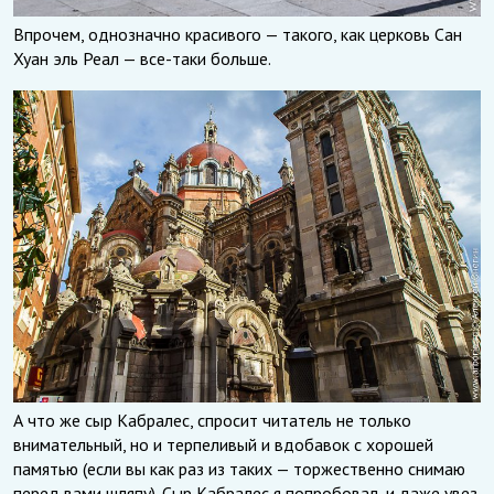
Впрочем, однозначно красивого — такого, как церковь Сан
Хуан эль Реал — все-таки больше.
А что же сыр Кабралес, спросит читатель не только
внимательный, но и терпеливый и вдобавок с хорошей
памятью (если вы как раз из таких — торжественно снимаю
перед вами шляпу). Сыр Кабралес я попробовал, и даже увез