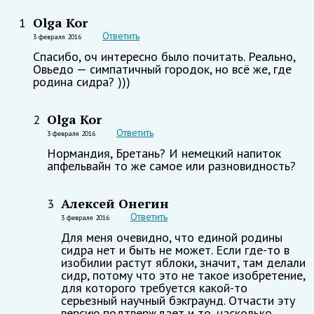
Olga Kor
1
Ответить
3 февраля 2016
Спасибо, оч интересно было почитать. Реально,
Овьедо — симпатичный городок, но всё же, где
родина сидра? )))
Olga Kor
2
Ответить
3 февраля 2016
Нормандия, Бретань? И немецкий напиток
апфельвайн то же самое или разновидность?
Алексей Онегин
3
Ответить
3 февраля 2016
Для меня очевидно, что единой родины
сидра нет и быть не может. Если где-то в
изобилии растут яблоки, значит, там делали
сидр, потому что это не такое изобретение,
для которого требуется какой-то
серьезный научный бэкграунд. Отчасти эту
версию подтверждает и то, насколько