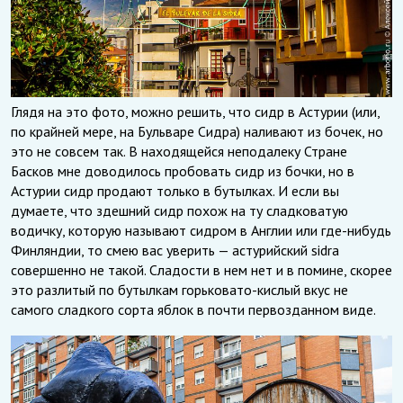
Глядя на это фото, можно решить, что сидр в Астурии (или,
по крайней мере, на Бульваре Сидра) наливают из бочек, но
это не совсем так. В находящейся неподалеку Стране
Басков мне доводилось пробовать сидр из бочки, но в
Астурии сидр продают только в бутылках. И если вы
думаете, что здешний сидр похож на ту сладковатую
водичку, которую называют сидром в Англии или где-нибудь
Финляндии, то смею вас уверить — астурийский sidra
совершенно не такой. Сладости в нем нет и в помине, скорее
это разлитый по бутылкам горьковато-кислый вкус не
самого сладкого сорта яблок в почти первозданном виде.