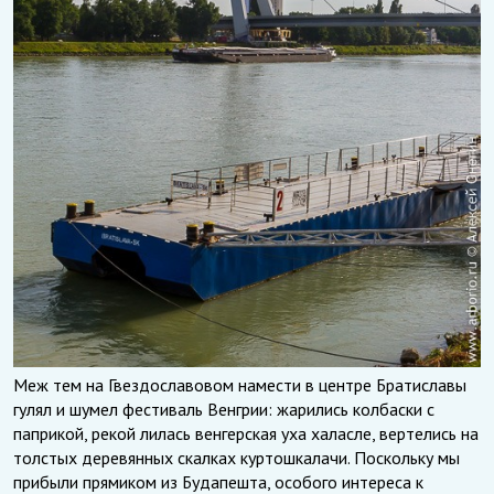
Меж тем на Гвездославовом намести в центре Братиславы
гулял и шумел фестиваль Венгрии: жарились колбаски с
паприкой, рекой лилась венгерская уха халасле, вертелись на
толстых деревянных скалках куртошкалачи. Поскольку мы
прибыли прямиком из Будапешта, особого интереса к