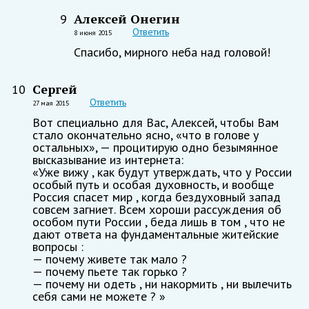
Алексей Онегин
9
Ответить
8 июня 2015
Спасибо, мирного неба над головой!
Сергей
10
Ответить
27 мая 2015
Вот специально для Вас, Алексей, чтобы Вам
стало окончательно ясно, «что в голове у
остальных», — процитирую одно безымянное
высказывание из интернета:
«Уже вижу , как будут утверждать, что у России
особый путь и особая духовность, и вообще
Россия спасет мир , когда бездуховный запад
совсем загниет. Всем хороши рассуждения об
особом пути России , беда лишь в том , что не
дают ответа на фундаментальные житейские
вопросы :
— почему живете так мало ?
— почему пьете так горько ?
— почему ни одеть , ни накормить , ни вылечить
себя сами не можете ? »