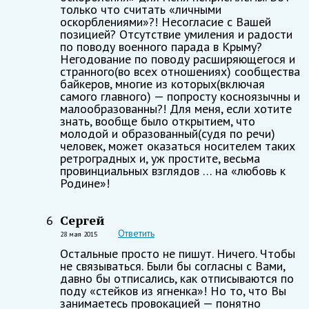
только что считать «личными
оскорблениями»?! Несогласие с Вашей
позицией? Отсутствие умиления и радости
по поводу военного парада в Крыму?
Негодование по поводу расширяющегося и
странного(во всех отношениях) сообщества
байкеров, многие из которых(включая
самого главного) — попросту косноязычны и
малообразованны?! Для меня, если хотите
знать, вообще было открытием, что
молодой и образованный(судя по речи)
человек, может оказаться носителем таких
ретроградных и, уж простите, весьма
провинциальных взглядов … на «любовь к
Родине»!
Сергей
6
Ответить
28 мая 2015
Остальные просто не пишут. Ничего. Чтобы
не связываться. Были бы согласны с Вами,
давно бы отписались, как отписываются по
поду «стейков из ягненка»! Но то, что Вы
занимаетесь провокацией — понятно