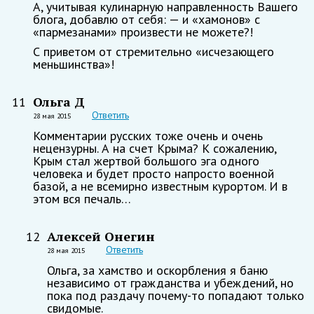
А, учитывая кулинарную направленность Вашего
блога, добавлю от себя: — и «хамонов» с
«пармезанами» произвести не можете?!
С приветом от стремительно «исчезающего
меньшинства»!
Ольга Д
11
Ответить
28 мая 2015
Комментарии русских тоже очень и очень
нецензурны. А на счет Крыма? К сожалению,
Крым стал жертвой большого эга одного
человека и будет просто напросто военной
базой, а не всемирно известным курортом. И в
этом вся печаль…
Алексей Онегин
12
Ответить
28 мая 2015
Ольга, за хамство и оскорбления я баню
независимо от гражданства и убеждений, но
пока под раздачу почему-то попадают только
свидомые.