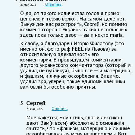
Ответить
27 мая 2015
О да, от такого количества голов я прямо
цепенею и теряю волю… На самом деле нет.
Вынужден вас расстроить, Сергей, но помимо
комментаторов с Украины таких несогласных
здесь пока только двое — вы и некто maria.
К слову, я благодарен Игорю Филатову (это
именно он, фотограф FEEL из Львова) за
относительную адекватность его
комментария. В предыдущем комментарии
другого украинского комментатора (который я
удалил, не публикуя), было все — и матерщина,
и фашизм, и личные оскорбления. Видимо,
удалил зря, уверен, такие единомышленники
вам были бы особенно приятны.
Сергей
5
Ответить
28 мая 2015
Мне кажется, мой стиль, слог и лексикон
дают Вам(и всем) абсолютные основания
считать, что «фашизм, матерщина и личные
оскорбления» для меня неприемлемы. Вот