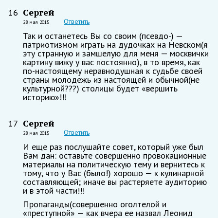
Сергей
16
Ответить
28 мая 2015
Так и останетесь Вы со своим (псевдо-) —
патриотизмом играть на дудочках на Невском(я
эту странную и замшелую для меня — москвички
картину вижу у вас постоянно), в то время, как
по-настоящему неравнодушная к судьбе своей
страны молодежь из настоящей и обычной(не
культурной???) столицы будет «вершить
историю»!!!
Сергей
17
Ответить
28 мая 2015
И еще раз послушайте совет, который уже был
Вам дан: оставьте совершенно провокационные
материалы на политическую тему и вернитесь к
тому, что у Вас (было!) хорошо — к кулинарной
составляющей; иначе вы растеряете аудиторию
и в этой части!!!
Пропаганды(совершенно оголтелой и
«преступной» — как вчера ее назвал Леонид