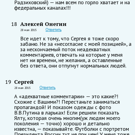
Радзиховский) — нам всем по горло хватает и на
федеральных каналах!!!
Алексей Онегин
18
Ответить
28 мая 2015
Все идет к тому, что Сергея я тоже скоро
забаню. Не за «несогласие с моей позицией», а
за нескончаемый поток неадекватных
комментариев, отвечать на которые у меня
нет ни времени, не желания, а оставленные
без ответа, они отпугнут нормальных людей.
Сергей
19
Ответить
28 мая 2015
А «адекватные комментарии» — это какие?!
Схожие с Вашими?! Перестаньте заниматься
пропагандой! И показом одежды с фото
В.В.Путина в ларьках! Если решили показать
Ялту, которая очень многим(уж людям моего
поколения — точно) хорошо и детально
известна, — показывайте. Футболки с портретом
Президента России тут не при чем! У меня тоже