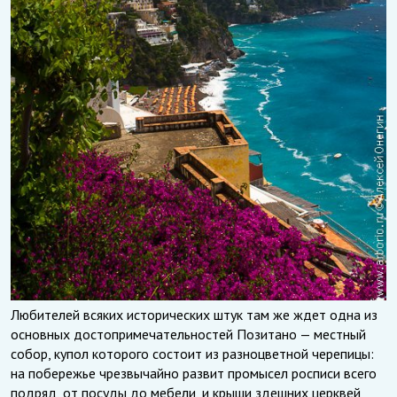
Любителей всяких исторических штук там же ждет одна из
основных достопримечательностей Позитано — местный
собор, купол которого состоит из разноцветной черепицы:
на побережье чрезвычайно развит промысел росписи всего
подряд, от посуды до мебели, и крыши здешних церквей