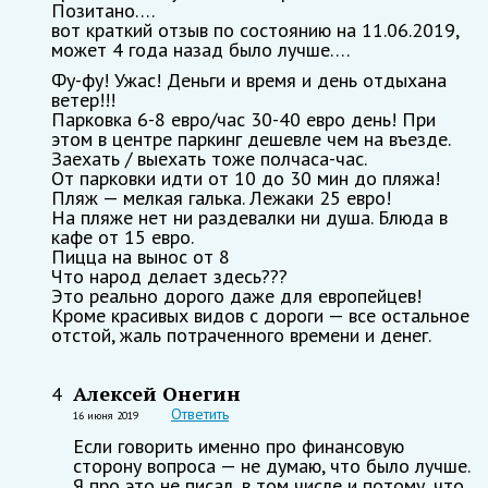
Позитано….
вот краткий отзыв по состоянию на 11.06.2019,
может 4 года назад было лучше….
Фу-фу! Ужас! Деньги и время и день отдыхана
ветер!!!
Парковка 6-8 евро/час 30-40 евро день! При
этом в центре паркинг дешевле чем на въезде.
Заехать / выехать тоже полчаса-час.
От парковки идти от 10 до 30 мин до пляжа!
Пляж — мелкая галька. Лежаки 25 евро!
На пляже нет ни раздевалки ни душа. Блюда в
кафе от 15 евро.
Пицца на вынос от 8
Что народ делает здесь???
Это реально дорого даже для европейцев!
Кроме красивых видов с дороги — все остальное
отстой, жаль потраченного времени и денег.
Алексей Онегин
4
Ответить
16 июня 2019
Если говорить именно про финансовую
сторону вопроса — не думаю, что было лучше.
Я про это не писал, в том числе и потому, что