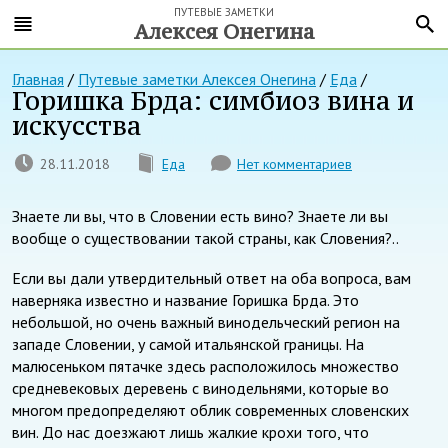
ПУТЕВЫЕ ЗАМЕТКИ
Алексея Онегина
Главная
/
Путевые заметки Алексея Онегина
/
Еда
/
Горишка Брда: симбиоз вина и
искусства
28.11.2018
Еда
Нет комментариев
Знаете ли вы, что в Словении есть вино? Знаете ли вы
вообще о существовании такой страны, как Словения?..
Если вы дали утвердительный ответ на оба вопроса, вам
наверняка известно и название Горишка Брда. Это
небольшой, но очень важный винодельческий регион на
западе Словении, у самой итальянской границы. На
малюсеньком пятачке здесь расположилось множество
средневековых деревень с винодельнями, которые во
многом предопределяют облик современных словенских
вин. До нас доезжают лишь жалкие крохи того, что