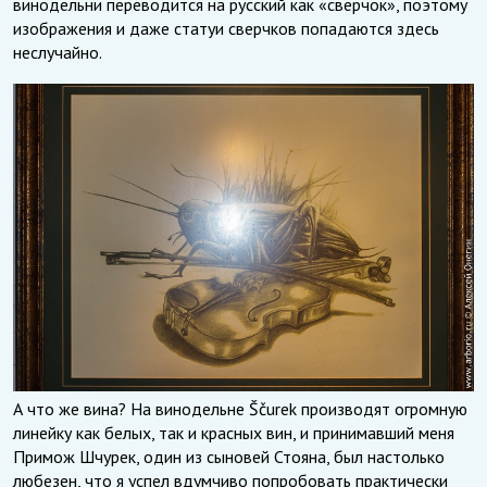
винодельни переводится на русский как «сверчок», поэтому
изображения и даже статуи сверчков попадаются здесь
неслучайно.
А что же вина? На винодельне Ščurek производят огромную
линейку как белых, так и красных вин, и принимавший меня
Примож Шчурек, один из сыновей Стояна, был настолько
любезен, что я успел вдумчиво попробовать практически