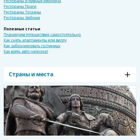
Рестораны и пивные Мюнхена
Рестораны Праги
Рестораны Тосканы
Рестораны Умбрии
Полезные статьи
Планируем путешествие самостоятельно
Как снять апартаменты или виллу
Как забронировать гостиницу
Как взять авто напрокат
Страны и места