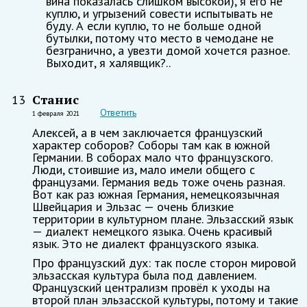
вина показалась слишком высокой), я его не
куплю, и угрызений совести испытывать не
буду. А если куплю, то не больше одной
бутылки, потому что место в чемодане не
безгранично, а увезти домой хочется разное.
Выходит, я халявщик?..
Станис
13
Ответить
1 февраля 2021
Алексей, а в чем заключается французский
характер соборов? Соборы там как в южной
Германии. В соборах мало что французского.
Люди, стоившие из, мало имели общего с
французами. Германия ведь тоже очень разная.
Вот как раз южная Германия, немецкоязычная
Швейцария и Эльзас — очень близкие
территории в культурном плане. Эльзасский язык
— диалект немецкого языка. Очень красивый
язык. Это не диалект французского языка.
Про французский дух: так после сторон мировой
эльзасская культура была под давлением.
Французский централизм провёл к уходы на
второй план эльзасской культуры, потому и такие