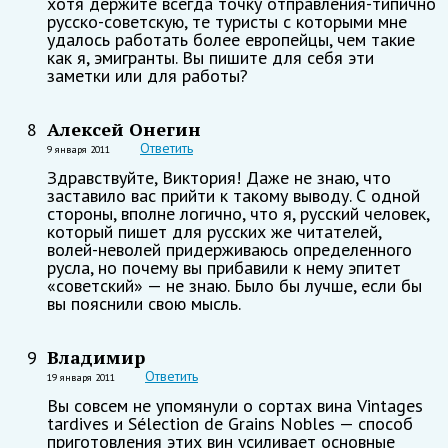
хотя держите всегда точку отправления-типично
русско-советскую, те туристы с которыми мне
удалось работать более европейцы, чем такие
как я, эмигранты. Вы пишите для себя эти
заметки или для работы?
Алексей Онегин
8
Ответить
9 января 2011
Здравствуйте, Виктория! Даже не знаю, что
заставило вас прийти к такому выводу. С одной
стороны, вполне логично, что я, русский человек,
который пишет для русских же читателей,
волей-неволей придерживаюсь определенного
русла, но почему вы прибавили к нему эпитет
«советский» — не знаю. Было бы лучше, если бы
вы пояснили свою мысль.
Владимир
9
Ответить
19 января 2011
Вы совсем не упомянули о сортах вина Vintages
tardives и Sélection de Grains Nobles — способ
приготовления этих вин усиливает основные