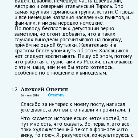
Баден, Швабию, немецкую часть Швейцарии,
Австрию и северный итальянский Тироль. Это
самая крупная германская группа, кстати. Отсюда
и все немецкие названия населенных пунктов, и
фамилии, и имена нередко немецкие.
По поводу бесплатных дегустаций верно
заметили, но стоит добавить, что в таких
случаях виноделы рассчитывают на покупку,
причём не одной бутылки. Желательно и в
кратком блоге упомянуть об этом. Халявщиков
нет следует воспитывать. Пишу об этом, потому
что работая с туристами из России, сталкиваюсь
с этим чаще, чем мне бы этого хотелось,
особенно по отношению к виноделам.
Алексей Онегин
12
Ответить
26 июля 2016
Спасибо за интерес к моему посту, написал
уже давно, а вот вы его нашли и прочитали. :)
Что касается исторических неточностей, то
тут мне есть, что сказать. Во-первых, это все-
таки художественный текст в формате «что
вижу, то пою». Я, разумеется, консультируюсь с