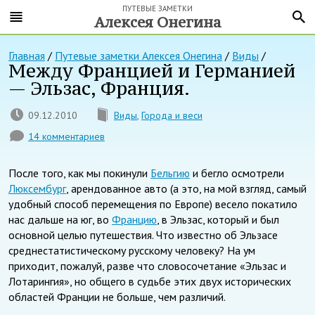
ПУТЕВЫЕ ЗАМЕТКИ
Алексея Онегина
Главная
/
Путевые заметки Алексея Онегина
/
Виды
/
Между Францией и Германией
— Эльзас, Франция.
09.12.2010
Виды
,
Города и веси
14 комментариев
После того, как мы покинули
Бельгию
и бегло осмотрели
Люксембург
, арендованное авто (а это, на мой взгляд, самый
удобный способ перемещения по Европе) весело покатило
нас дальше на юг, во
Францию
, в Эльзас, который и был
основной целью путешествия. Что известно об Эльзасе
среднестатистическому русскому человеку? На ум
приходит, пожалуй, разве что словосочетание «Эльзас и
Лотарингия», но общего в судьбе этих двух исторических
областей Франции не больше, чем различий.