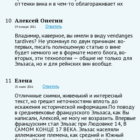
оттенки вина и в чем-то облагораживает их
Алексей Онегин
10
Ответить
19 января 2011
Владимир, наверное, вы имели в виду vendanges
tardives? Не упомянул по двум причинам: во-
первых, писать полноценную статью о вине
будет немного не в формате моего блога, во-
вторых, эти технологии — общие не только для
Эльзаса, но и для рейнских вин вообще.
Елена
11
Ответить
25 июля 2016
Отличнные снимки, живенький и интересный
текст, но грешит неточностями вплоть до
искажения исторической информации.По поводу
в средневековье французского Эльзаса, как Вы
написали, Алексей, не могу не возразить. Впервые
французским стал Эльзас при Людовике 14, В
САМОМ КОНЦЕ 17 ВЕКА. Эльзас населяли
аллеманские племена, как средний и Южный