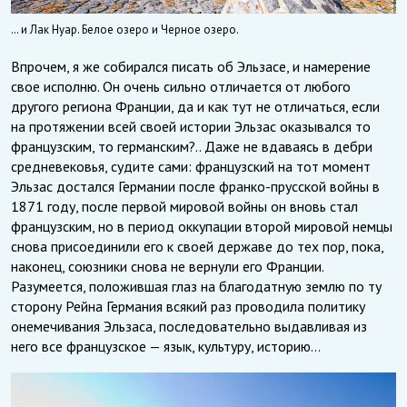
… и Лак Нуар. Белое озеро и Черное озеро.
Впрочем, я же собирался писать об Эльзасе, и намерение
свое исполню. Он очень сильно отличается от любого
другого региона Франции, да и как тут не отличаться, если
на протяжении всей своей истории Эльзас оказывался то
французским, то германским?.. Даже не вдаваясь в дебри
средневековья, судите сами: французский на тот момент
Эльзас достался Германии после франко-прусской войны в
1871 году, после первой мировой войны он вновь стал
французским, но в период оккупации второй мировой немцы
снова присоединили его к своей державе до тех пор, пока,
наконец, союзники снова не вернули его Франции.
Разумеется, положившая глаз на благодатную землю по ту
сторону Рейна Германия всякий раз проводила политику
онемечивания Эльзаса, последовательно выдавливая из
него все французское — язык, культуру, историю…