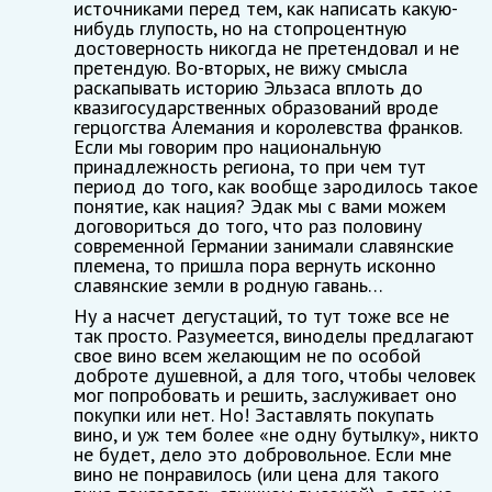
источниками перед тем, как написать какую-
нибудь глупость, но на стопроцентную
достоверность никогда не претендовал и не
претендую. Во-вторых, не вижу смысла
раскапывать историю Эльзаса вплоть до
квазигосударственных образований вроде
герцогства Алемания и королевства франков.
Если мы говорим про национальную
принадлежность региона, то при чем тут
период до того, как вообще зародилось такое
понятие, как нация? Эдак мы с вами можем
договориться до того, что раз половину
современной Германии занимали славянские
племена, то пришла пора вернуть исконно
славянские земли в родную гавань…
Ну а насчет дегустаций, то тут тоже все не
так просто. Разумеется, виноделы предлагают
свое вино всем желающим не по особой
доброте душевной, а для того, чтобы человек
мог попробовать и решить, заслуживает оно
покупки или нет. Но! Заставлять покупать
вино, и уж тем более «не одну бутылку», никто
не будет, дело это добровольное. Если мне
вино не понравилось (или цена для такого