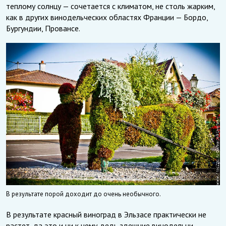
теплому солнцу — сочетается с климатом, не столь жарким,
как в других винодельческих областях Франции — Бордо,
Бургундии, Провансе.
В результате порой доходит до очень необычного.
В результате красный виноград в Эльзасе практически не
растет, да это и ни к чему, ведь здешние винодельни