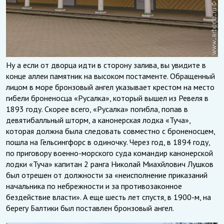
Ну а если от дворца идти в сторону залива, вы увидите в
конце аллеи памятник на высоком постаменте. Обращенный
лицом в море бронзовый ангел указывает крестом на место
гибели броненосца «Русалка», который вышел из Ревеля в
1893 году. Скорее всего, «Русалка» погибла, попав в
девятибалльный шторм, а канонерская лодка «Туча»,
которая должна была следовать совместно с броненосцем,
пошла на Гельсингфорс в одиночку. Через год, в 1894 году,
по приговору военно-морского суда командир канонерской
лодки «Туча» капитан 2 ранга Николай Миахйлович Лушков
был отрешен от должности за «неисполнение приказаний
начальника по небрежности и за противозаконное
бездействие власти». А еще шесть лет спустя, в 1900-м, на
берегу Балтики был поставлен бронзовый ангел.