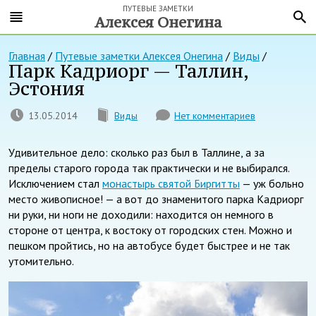
ПУТЕВЫЕ ЗАМЕТКИ
Алексея Онегина
Главная
/
Путевые заметки Алексея Онегина
/
Виды
/
Парк Кадриорг — Таллин,
Эстония
13.05.2014
Виды
Нет комментариев
Удивительное дело: сколько раз был в Таллине, а за
пределы старого города так практически и не выбирался.
Исключением стал
монастырь святой Биргитты
— уж больно
место живописное! — а вот до знаменитого парка Кадриорг
ни руки, ни ноги не доходили: находится он немного в
стороне от центра, к востоку от городских стен. Можно и
пешком пройтись, но на автобусе будет быстрее и не так
утомительно.