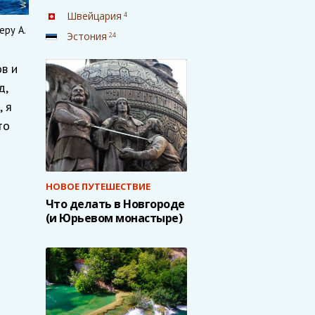
Швейцария
4
еру А.
Эстония
24
в и
д,
 я
то
НОВОЕ ПУТЕШЕСТВИЕ
Что делать в Новгороде
(и Юрьевом монастыре)