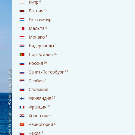
Кипр
6
Латвия
12
Люксембург
1
Мальта
6
Монако
1
Нидерланды
5
Португалия
24
Россия
30
Санкт-Петербург
25
Сербия
2
Словакия
1
Финляндия
27
Франция
57
Хорватия
23
Черногория
8
Чехия
4