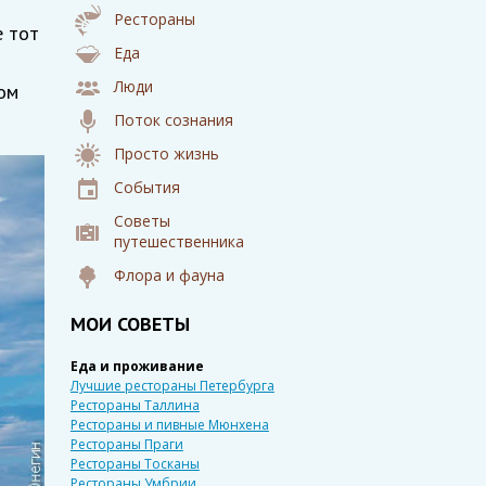
Рестораны
е тот
Еда
м
Люди
ом
Поток сознания
Просто жизнь
События
Советы
путешественника
Флора и фауна
МОИ СОВЕТЫ
Еда и проживание
Лучшие рестораны Петербурга
Рестораны Таллина
Рестораны и пивные Мюнхена
Рестораны Праги
Рестораны Тосканы
Рестораны Умбрии