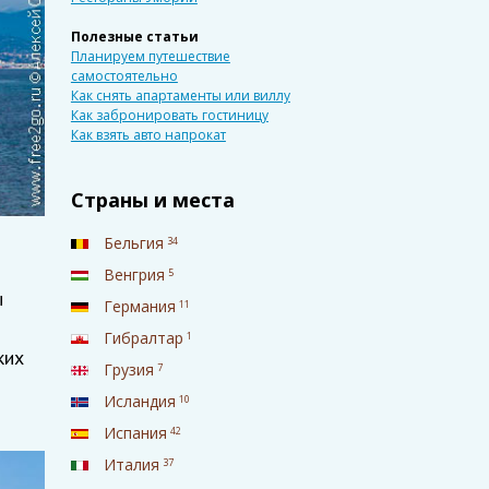
Полезные статьи
Планируем путешествие
самостоятельно
Как снять апартаменты или виллу
Как забронировать гостиницу
Как взять авто напрокат
Страны и места
Бельгия
34
Венгрия
5
ы
Германия
11
Гибралтар
1
ких
Грузия
7
Исландия
10
Испания
42
Италия
37