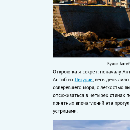
Будни Антиб
Открою-ка я секрет: поначалу Ан
Антиб из
Лигурии
, весь день лило
озверевшего моря, с легкостью в
отсиживаться в четырех стенах по
приятных впечатлений эта прогулк
устрицами.