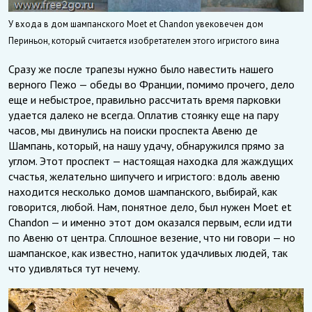
У входа в дом шампанского Moet et Chandon увековечен дом
Периньон, который считается изобретателем этого игристого вина
Сразу же после трапезы нужно было навестить нашего
верного Пежо — обеды во Франции, помимо прочего, дело
еще и небыстрое, правильно рассчитать время парковки
удается далеко не всегда. Оплатив стоянку еще на пару
часов, мы двинулись на поиски проспекта Авеню де
Шампань, который, на нашу удачу, обнаружился прямо за
углом. Этот проспект — настоящая находка для жаждущих
счастья, желательно шипучего и игристого: вдоль авеню
находится несколько домов шампанского, выбирай, как
говорится, любой. Нам, понятное дело, был нужен Moet et
Chandon — и именно этот дом оказался первым, если идти
по Авеню от центра. Сплошное везение, что ни говори — но
шампанское, как известно, напиток удачливых людей, так
что удивляться тут нечему.