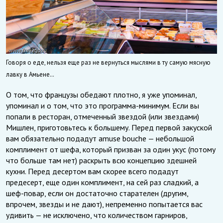
Говоря о еде, нельзя еще раз не вернуться мыслями в ту самую мясную
лавку в Амьене…
О том, что французы обедают плотно, я уже упоминал,
упоминал и о том, что это программа-минимум. Если вы
попали в ресторан, отмеченный звездой (или звездами)
Мишлен, приготовьтесь к большему. Перед первой закуской
вам обязательно подадут amuse bouche — небольшой
комплимент от шефа, который призван за один укус (потому
что больше там нет) раскрыть всю концепцию здешней
кухни. Перед десертом вам скорее всего подадут
предесерт, еще один комплимент, на сей раз сладкий, а
шеф-повар, если он достаточно старателен (другим,
впрочем, звезды и не дают), непременно попытается вас
удивить — не исключено, что количеством гарниров,