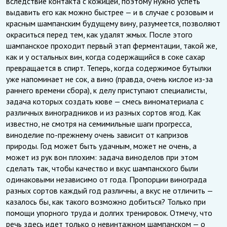
вследствие контакта с кожицей, поэтому нужно успеть
выдавить его как можно быстрее — и в случае с розовым и
красным шампанским будущему вину, разумеется, позволяют
окраситься перед тем, как удалят жмых. После этого
шампанское проходит первый этап ферментации, такой же,
как и у остальных вин, когда содержащийся в соке сахар
превращается в спирт. Теперь, когда содержимое бутылки
уже напоминает не сок, а вино (правда, очень кислое из-за
раннего времени сбора), к делу приступают специалисты,
задача которых создать кюве — смесь виноматериала с
различных виноградников и из разных сортов ягод. Как
известно, не смотря на семимильные шаги прогресса,
виноделие по-прежнему очень зависит от капризов
природы. Год может быть удачным, может не очень, а
может из рук вон плохим: задача виноделов при этом
сделать так, чтобы качество и вкус шампанского были
одинаковыми независимо от года. Пропорции винограда
разных сортов каждый год различны, а вкус не отличить —
казалось бы, как такого возможно добиться? Только при
помощи упорного труда и долгих тренировок. Отмечу, что
речь здесь идет только о невинтажном шампанском — о