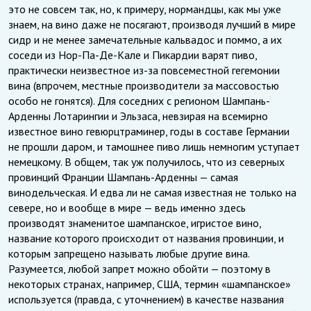
это не совсем так, но, к примеру, нормандцы, как мы уже
знаем, на вино даже не посягают, производя лучший в мире
сидр и не менее замечательные кальвадос и поммо, а их
соседи из Нор-Па-Де-Кале и Пикардии варят пиво,
практически неизвестное из-за повсеместной гегемонии
вина (впрочем, местные производители за массовостью
особо не гонятся). Для соседних с регионом Шампань-
Арденны Лотарингии и Эльзаса, невзирая на всемирно
известное вино гевюрцтраминер, годы в составе Германии
не прошли даром, и тамошнее пиво лишь немногим уступает
немецкому. В общем, так уж получилось, что из северных
провинций Франции Шампань-Арденны — самая
винодельческая. И едва ли не самая известная не только на
севере, но и вообще в мире — ведь именно здесь
производят знаменитое шампанское, игристое вино,
название которого происходит от названия провинции, и
которым запрещено называть любые другие вина.
Разумеется, любой запрет можно обойти — поэтому в
некоторых странах, например, США, термин «шампанское»
используется (правда, с уточнением) в качестве названия