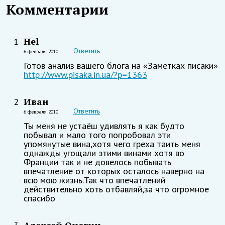
Комментарии
Hel
1
Ответить
6 февраля 2010
Готов анализ вашего блога на «Заметках писаки»
http://www.pisaka.in.ua/?p=1363
Иван
2
Ответить
6 февраля 2010
Ты меня не устаёш удивлять я как будто
побывал и мало того попробовал эти
упомянутые вина,хотя чего греха таить меня
однажды угощали этими винами хотя во
Франции так и не довелось побывать
впечатление от которых осталось наверно на
всю мою жизнь.Так что впечатлений
действительно хоть отбавляй,за что огромное
спасибо
Алексей Онегин