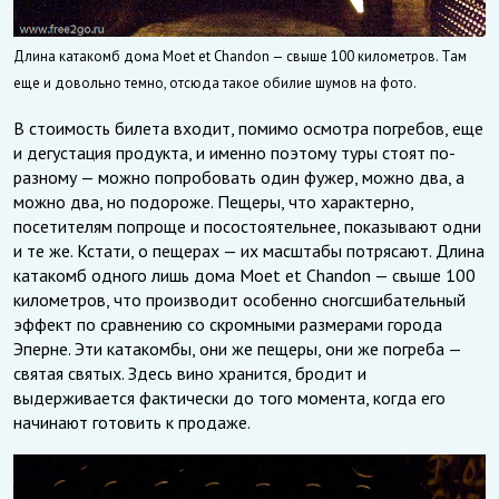
Длина катакомб дома Moet et Chandon — свыше 100 километров. Там
еще и довольно темно, отсюда такое обилие шумов на фото.
В стоимость билета входит, помимо осмотра погребов, еще
и дегустация продукта, и именно поэтому туры стоят по-
разному — можно попробовать один фужер, можно два, а
можно два, но подороже. Пещеры, что характерно,
посетителям попроще и посостоятельнее, показывают одни
и те же. Кстати, о пещерах — их масштабы потрясают. Длина
катакомб одного лишь дома Moet et Chandon — свыше 100
километров, что производит особенно сногсшибательный
эффект по сравнению со скромными размерами города
Эперне. Эти катакомбы, они же пещеры, они же погреба —
святая святых. Здесь вино хранится, бродит и
выдерживается фактически до того момента, когда его
начинают готовить к продаже.