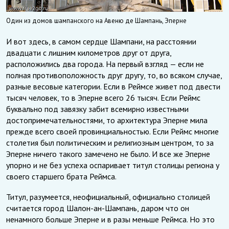
Один из домов шампанского на Авеню де Шампань, Эперне
И вот здесь, в самом сердце Шампани, на расстоянии
двадцати с лишним километров друг от друга,
расположились два города. На первый взгляд — если не
полная противоположность друг другу, то, во всяком случае,
разные весовые категории. Если в Реймсе живет под двести
тысяч человек, то в Эперне всего 26 тысяч. Если Реймс
буквально под завязку забит всемирно известными
достопримечательностями, то архитектура Эперне мила
прежде всего своей провинциальностью. Если Реймс многие
столетия был политическим и религиозным центром, то за
Эперне ничего такого замечено не было. И все же Эперне
упорно и не без успеха оспаривает титул столицы региона у
своего старшего брата Реймса.
Титул, разумеется, неофициальный, официально столицей
считается город Шалон-ан-Шампань, даром что он
ненамного больше Эперне и в разы меньше Реймса. Но это