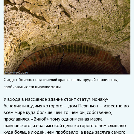
Своды обширных подземелий хранят следы орудий камнетесов,
пробивавших эти широкие ходы
У входа в массивное здание стоит статуя монаху-
бенедиктинцу, имя которого — дом Периньон — известно во
всем мире куда больше, чем то, чем он, собственно,
прославился. «Виной» тому одноименная марка
шампанского, из-за высокой цены которого о нем слышало
куда больше людей, чем пробовало, а ведь заслуга самого