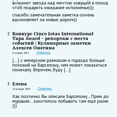
вспыхнет звезда над мечтою зовущей в поход
чтоб подарить ожидание исполненья)))
спасибо замечательная заметка-оочень
вдохновляет на новые дороги))
Конкурс Cinco Jotas International
2
Tapa Award – репортаж с места
событий | Кулинарные заметки
Алексея Онегина
Ответить
8 апреля 2014
[…] с имперским размахом и гораздо больше
похожий на Барселону, чем может показаться
поначалу. Впрочем, буду […]
Елена
3
Ответить
22 января 2019
Как поэтично Вы описали Барселону…Прям до
мурашек…захотелось побывать там еще разик
)))