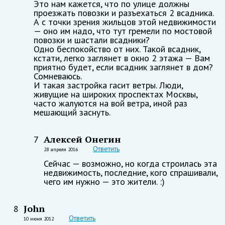
Это нам кажется, что по улице должны
проезжать повозки и разъехаться 2 всадника.
А с точки зрения жильцов этой недвижимости
— оно им надо, что тут гремели по мостовой
повозки и шастали всадники?
Одно беспокойство от них. Такой всадник,
кстати, легко заглянет в окно 2 этажа — Вам
приятно будет, если всадник заглянет в дом?
Сомневаюсь.
И такая застройка гасит ветры. Люди,
живущие на широких проспектах Москвы,
часто жалуются на вой ветра, иной раз
мешающий заснуть.
Алексей Онегин
7
Ответить
28 апреля 2016
Сейчас — возможно, но когда строилась эта
недвижимость, последние, кого спрашивали,
чего им нужно — это жители. :)
John
8
Ответить
10 июня 2012