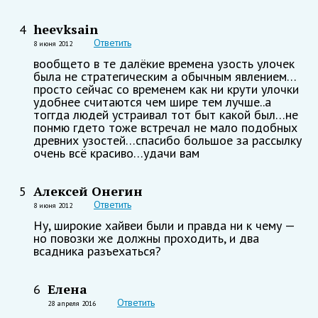
heevksain
4
Ответить
8 июня 2012
вообщето в те далёкие времена узость улочек
была не стратегическим а обычным явлением…
просто сейчас со временем как ни крути улочки
удобнее считаются чем шире тем лучше..а
тоггда людей устраивал тот быт какой был…не
понмю гдето тоже встречал не мало подобных
древних узостей…спасибо большое за рассылку
очень всё красиво…удачи вам
Алексей Онегин
5
Ответить
8 июня 2012
Ну, широкие хайвеи были и правда ни к чему —
но повозки же должны проходить, и два
всадника разъехаться?
Елена
6
Ответить
28 апреля 2016