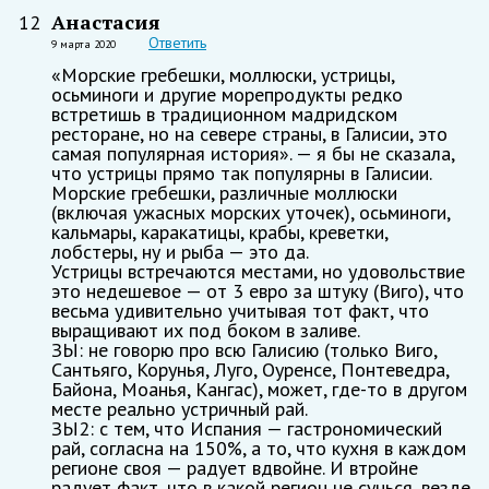
Анастасия
12
Ответить
9 марта 2020
«Морские гребешки, моллюски, устрицы,
осьминоги и другие морепродукты редко
встретишь в традиционном мадридском
ресторане, но на севере страны, в Галисии, это
самая популярная история». — я бы не сказала,
что устрицы прямо так популярны в Галисии.
Морские гребешки, различные моллюски
(включая ужасных морских уточек), осьминоги,
кальмары, каракатицы, крабы, креветки,
лобстеры, ну и рыба — это да.
Устрицы встречаются местами, но удовольствие
это недешевое — от 3 евро за штуку (Виго), что
весьма удивительно учитывая тот факт, что
выращивают их под боком в заливе.
ЗЫ: не говорю про всю Галисию (только Виго,
Сантьяго, Корунья, Луго, Оуренсе, Понтеведра,
Байона, Моанья, Кангас), может, где-то в другом
месте реально устричный рай.
ЗЫ2: с тем, что Испания — гастрономический
рай, согласна на 150%, а то, что кухня в каждом
регионе своя — радует вдвойне. И втройне
радует факт, что в какой регион не сунься, везде