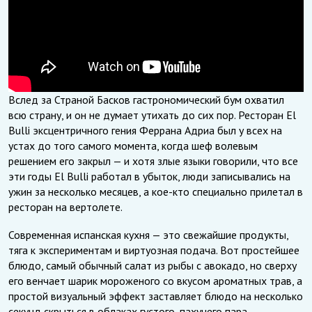
Вслед за Страной Басков гастрономический бум охватил
всю страну, и он не думает утихать до сих пор. Ресторан El
Bulli эксцентричного гения Феррана Адриа был у всех на
устах до того самого момента, когда шеф волевым
решением его закрыл — и хотя злые языки говорили, что все
эти годы El Bulli работал в убыток, люди записывались на
ужин за несколько месяцев, а кое-кто специально прилетал в
ресторан на вертолете.
Современная испанская кухня — это свежайшие продукты,
тяга к экспериментам и виртуозная подача. Вот простейшее
блюдо, самый обычный салат из рыбы с авокадо, но сверху
его венчает шарик мороженого со вкусом ароматных трав, а
простой визуальный эффект заставляет блюдо на несколько
секунд скрыться в облаках густого, пахучего пара.