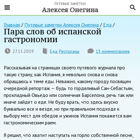
ПУТЕВЫЕ ЗАМЕТКИ
Алексея Онегина
Главная
/
Путевые заметки Алексея Онегина
/
Еда
/
Пара слов об испанской
гастрономии
27.11.2019
Еда
,
Рестораны
13 комментариев
Рассказывая на страницах своего путевого журнала про
такую страну, как Испания, я невольно снова и снова
обращаюсь к теме еды. Неважно, какому городу посвящен
очередной репортаж — будь то горделивый Сан-Себастьян,
прохладный Овьедо или солнечная Барселона, речь так или
иначе зайдет о еде. Не буду врать, что здесь вкусно
буквально все и везде, но при правильном подходе к
выбору мест для обедов и ужинов Испания покажется вам
гастрономическим раем.
Я решил, что хватит наступать на горло собственной песне,