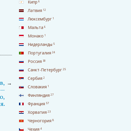
Кипр
6
Латвия
12
Люксембург
1
Мальта
6
Монако
1
Нидерланды
5
Португалия
24
Россия
30
Санкт-Петербург
25
Сербия
2
в,
→
Словакия
1
 —
Финляндия
27
о,
я.
Франция
57
Хорватия
23
Черногория
8
Чехия
4