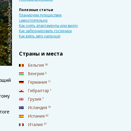
Полезные статьи
Планируем путешествие
самостоятельно
Как снять апартаменты или виллу
Как забронировать гостиницу
Как взять авто напрокат
Страны и места
Бельгия
34
Венгрия
5
ующий
Германия
11
Гибралтар
1
тому
Грузия
7
Исландия
10
тоге
Испания
42
Италия
37