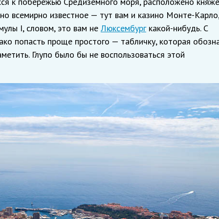
хся к побережью Средиземного моря, расположено княж
 но всемирно известное — тут вам и казино Монте-Карло,
улы I, словом, это вам не
Люксембург
какой-нибудь. С
ако попасть проще простого — табличку, которая обозн
аметить. Глупо было бы не воспользоваться этой