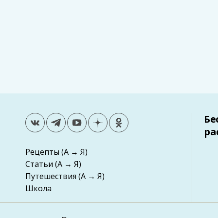
Бе
ра
Рецепты
(А → Я)
Статьи
(А → Я)
Путешествия
(А → Я)
Школа