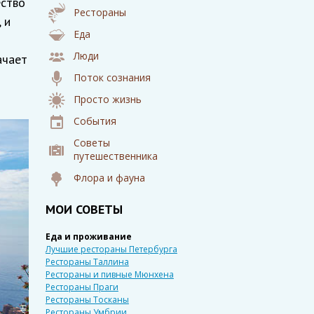
ество
Рестораны
 и
Еда
Люди
ачает
Поток сознания
Просто жизнь
События
Советы
путешественника
Флора и фауна
МОИ СОВЕТЫ
Еда и проживание
Лучшие рестораны Петербурга
Рестораны Таллина
Рестораны и пивные Мюнхена
Рестораны Праги
Рестораны Тосканы
Рестораны Умбрии