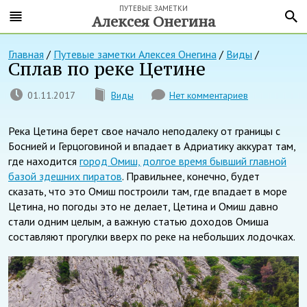
ПУТЕВЫЕ ЗАМЕТКИ
Алексея Онегина
Главная
/
Путевые заметки Алексея Онегина
/
Виды
/
Сплав по реке Цетине
01.11.2017
Виды
Нет комментариев
Река Цетина берет свое начало неподалеку от границы с
Боснией и Герцоговиной и впадает в Адриатику аккурат там,
где находится
город Омиш, долгое время бывший главной
базой здешних пиратов
. Правильнее, конечно, будет
сказать, что это Омиш построили там, где впадает в море
Цетина, но погоды это не делает, Цетина и Омиш давно
стали одним целым, а важную статью доходов Омиша
составляют прогулки вверх по реке на небольших лодочках.