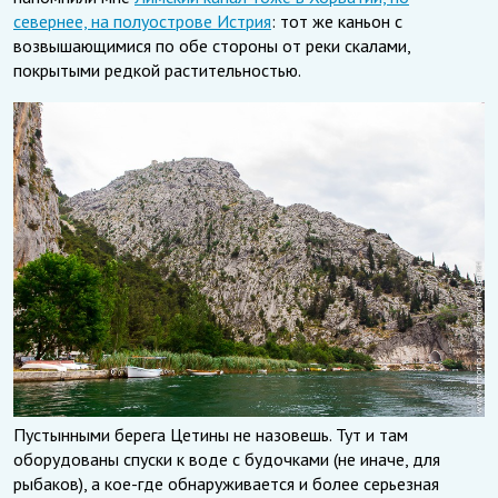
севернее, на полуострове Истрия
: тот же каньон с
возвышающимися по обе стороны от реки скалами,
покрытыми редкой растительностью.
Пустынными берега Цетины не назовешь. Тут и там
оборудованы спуски к воде с будочками (не иначе, для
рыбаков), а кое-где обнаруживается и более серьезная