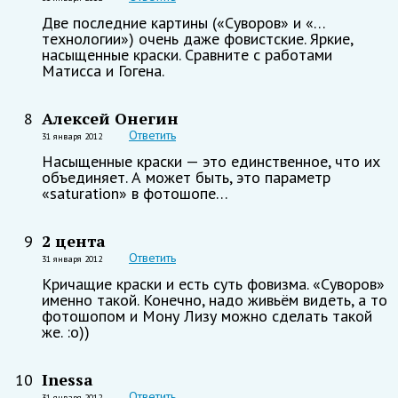
Две последние картины («Суворов» и «…
технологии») очень даже фовистские. Яркие,
насыщенные краски. Сравните с работами
Матисса и Гогена.
Алексей Онегин
8
Ответить
31 января 2012
Насыщенные краски — это единственное, что их
объединяет. А может быть, это параметр
«saturation» в фотошопе…
2 цента
9
Ответить
31 января 2012
Кричащие краски и есть суть фовизма. «Суворов»
именно такой. Конечно, надо живьём видеть, а то
фотошопом и Мону Лизу можно сделать такой
же. :о))
Inessa
10
Ответить
31 января 2012