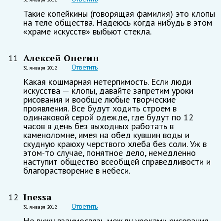
Такие копейкины (говорящая фамилия) это клопы
на теле общества. Надеюсь когда нибудь в этом
«храме искусств» выбьют стекла.
Алексей Онегин
11
Ответить
31 января 2012
Какая кошмарная нетерпимость. Если люди
искусства — клопы, давайте запретим уроки
рисования и вообще любые творческие
проявления. Все будут ходить строем в
одинаковой серой одежде, где будут по 12
часов в день без выходных работать в
каменоломне, имея на обед кувшин воды и
скудную краюху черствого хлеба без соли. Уж в
этом-то случае, понятное дело, немедленно
наступит общество всеобщей справедливости и
благорастворение в небеси.
Inessa
12
Ответить
31 января 2012
Не вижу взаимосвязь между уроками рисования