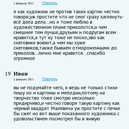
Ответить
1 февраля 2012
я как художник не против таких картин честно
говоря,уж простите что не смог сразу заглянуть-
всё дела дела…но я тоже люблю в
художественном плане приколотся,и чем
смешнее тем лучше,друзьям и подругам всем
нравится,а тут ну тоже не плохо,эво как
снеговики воюют,а чем мы хуже
снеговиков,также бываем отмороженными до
приколов…лично мне нравится…спасибо
огромное
Иван
19
Ответить
1 февраля 2012
вы не подумайте чего, я ведь не только стихи
пишу но и картины и мелодии,потому на
творчество тоже смотрю несколько
придирчиво,и честно говоря такую картину как
чёрный квадрат Малевича уж простите с печке
бы сжёг но вот выше показанного художника с
удовольствием посмотрел бы в живую