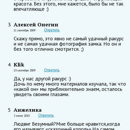
красота. Без этого, мне кажется, было бы не так
впечатляюще :)
Алексей Онегин
3
Ответить
11 сентября 2009
Скажу прямо, это явно не самый удачный ракурс
и не самая удачная фотография замка. Но он и
без того отлично смотрится. ;)
Klik
4
Ответить
13 сентября 2009
Да, у нас другой ракурс :)
Дочь по нему много материалов изучала, так что
«какой он» мы приблизительно знаем, осталось
увидеть своими глазами.
Анжелика
5
Ответить
2 июня 2010
Людвиг Безумный?Мне больше нравится,когда
его называют «сказочный король».На самом