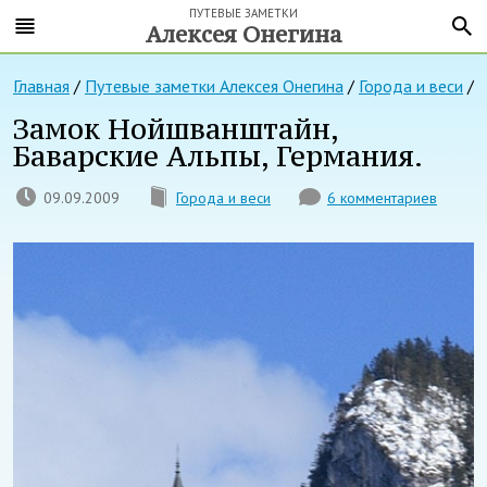
ПУТЕВЫЕ ЗАМЕТКИ
Алексея Онегина
Главная
/
Путевые заметки Алексея Онегина
/
Города и веси
/
Замок Нойшванштайн,
Баварские Альпы, Германия.
09.09.2009
Города и веси
6 комментариев