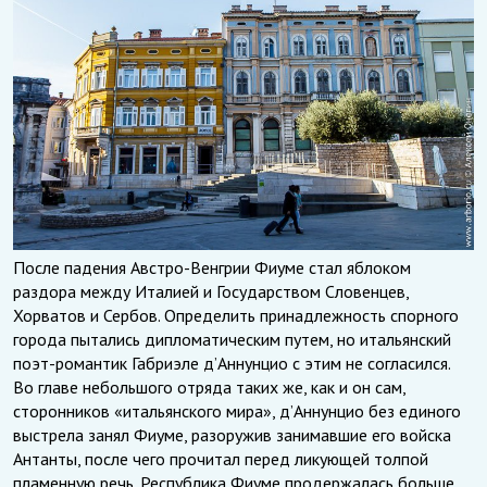
После падения Австро-Венгрии Фиуме стал яблоком
раздора между Италией и Государством Словенцев,
Хорватов и Сербов. Определить принадлежность спорного
города пытались дипломатическим путем, но итальянский
поэт-романтик Габриэле д’Аннунцио с этим не согласился.
Во главе небольшого отряда таких же, как и он сам,
сторонников «итальянского мира», д’Аннунцио без единого
выстрела занял Фиуме, разоружив занимавшие его войска
Антанты, после чего прочитал перед ликующей толпой
пламенную речь. Республика Фиуме продержалась больше