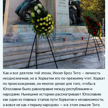
Как и все деятели той эпохи, Иосип Броз Тито — личность
неоднозначная, но в Хорватии его по-прежнему чтят. Хорват
по происхождению, он многое делал для того, чтобы в
Югославии было равноправие между республиками и
народами. Нынешние историки рассматривают Югославию
как один из главных этапов пути Хорватии к независимости,
а вовсе не как «тюрьму народов» — и в этом смысле Тито