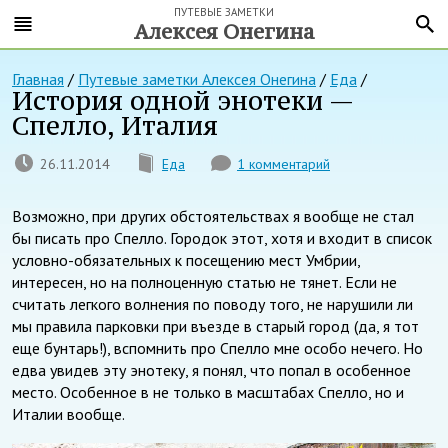
ПУТЕВЫЕ ЗАМЕТКИ
Алексея Онегина
Главная
/
Путевые заметки Алексея Онегина
/
Еда
/
История одной энотеки —
Спелло, Италия
26.11.2014
Еда
1 комментарий
Возможно, при других обстоятельствах я вообще не стал
бы писать про Спелло. Городок этот, хотя и входит в список
условно-обязательных к посещению мест Умбрии,
интересен, но на полноценную статью не тянет. Если не
считать легкого волнения по поводу того, не нарушили ли
мы правила парковки при въезде в старый город (да, я тот
еще бунтарь!), вспомнить про Спелло мне особо нечего. Но
едва увидев эту энотеку, я понял, что попал в особенное
место. Особенное в не только в масштабах Спелло, но и
Италии вообще.