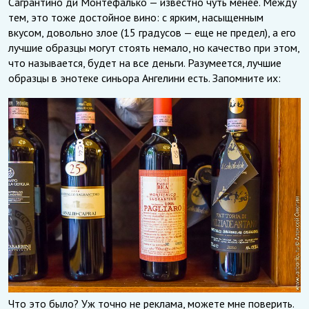
Сагрантино ди Монтефалько — известно чуть менее. Между
тем, это тоже достойное вино: с ярким, насыщенным
вкусом, довольно злое (15 градусов — еще не предел), а его
лучшие образцы могут стоять немало, но качество при этом,
что называется, будет на все деньги. Разумеется, лучшие
образцы в энотеке синьора Ангелини есть. Запомните их:
Что это было? Уж точно не реклама, можете мне поверить.