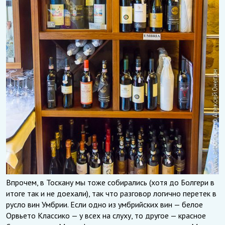
Впрочем, в Тоскану мы тоже собирались (хотя до Болгери в
итоге так и не доехали), так что разговор логично перетек в
русло вин Умбрии. Если одно из умбрийских вин — белое
Орвьето Классико — у всех на слуху, то другое — красное