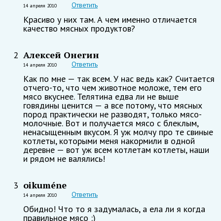
Ответить
14 апреля 2010
Красиво у них там. А чем именно отличается
качество мясных продуктов?
Алексей Онегин
2
Ответить
14 апреля 2010
Как по мне — так всем. У нас ведь как? Считается
отчего-то, что чем животное моложе, тем его
мясо вкуснее. Телятина едва ли не выше
говядины ценится — а все потому, что мясных
пород практически не разводят, только мясо-
молочные. Вот и получается мясо с блеклым,
ненасыщенным вкусом. Я уж молчу про те свиные
котлеты, которыми меня накормили в одной
деревне — вот уж всем котлетам котлеты, наши
и рядом не валялись!
oikuméne
3
Ответить
14 апреля 2010
Обидно! Что то я задумалась, а ела ли я когда
правильное мясо :)