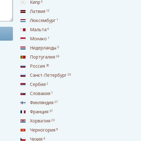
Кипр
6
Латвия
12
Люксембург
1
Мальта
6
Монако
1
Нидерланды
5
Португалия
24
Россия
30
Санкт-Петербург
25
Сербия
2
Словакия
1
Финляндия
27
Франция
57
Хорватия
23
Черногория
8
Чехия
4