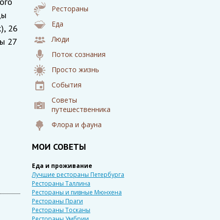
ого
Рестораны
цы
Еда
), 26
Люди
ы 27
Поток сознания
Просто жизнь
События
Советы
путешественника
Флора и фауна
МОИ СОВЕТЫ
Еда и проживание
Лучшие рестораны Петербурга
Рестораны Таллина
Рестораны и пивные Мюнхена
Рестораны Праги
Рестораны Тосканы
Рестораны Умбрии