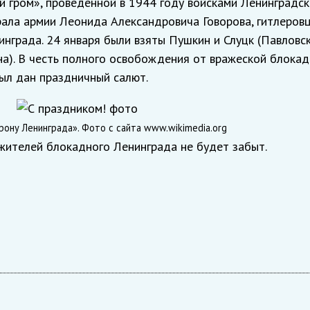
й гром», проведенной в 1944 году войсками Ленинградск
ала армии Леонида Александровича Говорова, гитлеров
града. 24 января были взяты Пушкин и Слуцк (Павловск
на). В честь полного освобождения от вражеской блокад
ыл дан праздничный салют.
ону Ленинграда». Фото с сайта www.wikimedia.org
жителей блокадного Ленинграда не будет забыт.