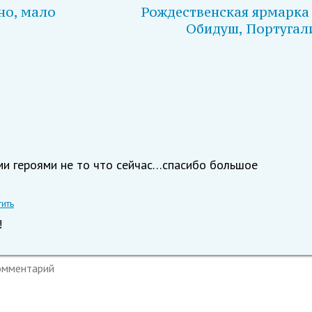
но, мало
Рождественская ярмарка
Обидуш, Португал
ми героями не то что сейчас…спасибо большое
тить
!