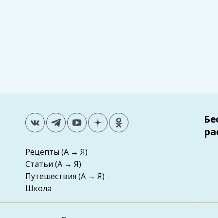
Бе
ра
Рецепты
(А → Я)
Статьи
(А → Я)
Путешествия
(А → Я)
Школа