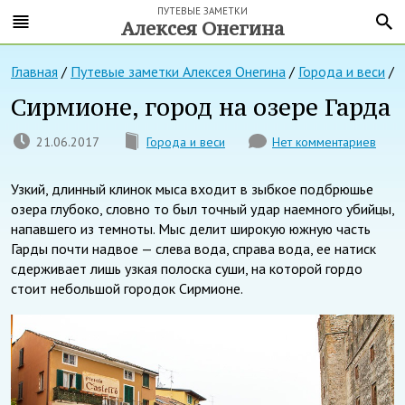
ПУТЕВЫЕ ЗАМЕТКИ
Алексея Онегина
Главная
/
Путевые заметки Алексея Онегина
/
Города и веси
/
Сирмионе, город на озере Гарда
21.06.2017
Города и веси
Нет комментариев
Узкий, длинный клинок мыса входит в зыбкое подбрюшье
озера глубоко, словно то был точный удар наемного убийцы,
напавшего из темноты. Мыс делит широкую южную часть
Гарды почти надвое — слева вода, справа вода, ее натиск
сдерживает лишь узкая полоска суши, на которой гордо
стоит небольшой городок Сирмионе.