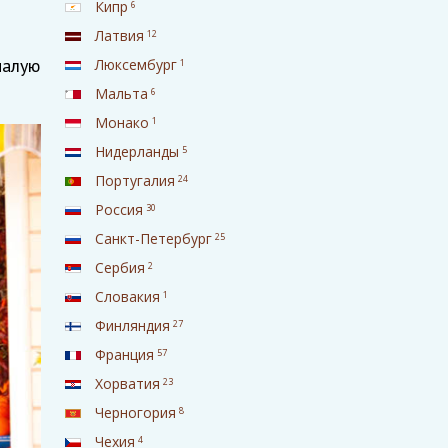
Кипр
6
Латвия
12
малую
Люксембург
1
Мальта
6
Монако
1
Нидерланды
5
Португалия
24
Россия
30
Санкт-Петербург
25
Сербия
2
Словакия
1
Финляндия
27
Франция
57
Хорватия
23
Черногория
8
Чехия
4