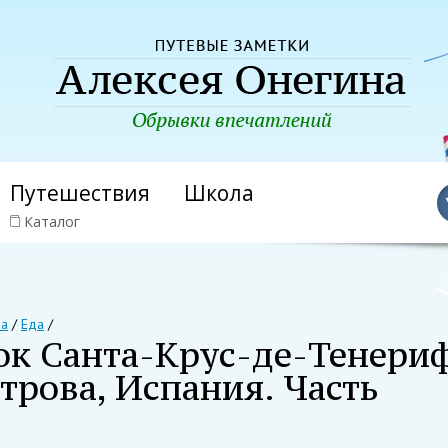
Путешествия
Школа
Каталог
на
/
Еда
/
ок Санта-Крус-де-Тенери
трова, Испания. Часть