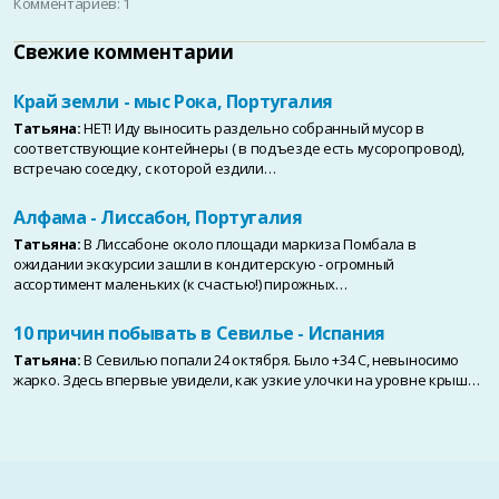
Комментариев: 1
Свежие комментарии
Край земли - мыс Рока, Португалия
Татьяна:
НЕТ! Иду выносить раздельно собранный мусор в
соответствующие контейнеры ( в подъезде есть мусоропровод),
встречаю соседку, с которой ездили…
Алфама - Лиссабон, Португалия
Татьяна:
В Лиссабоне около площади маркиза Помбала в
ожидании экскурсии зашли в кондитерскую - огромный
ассортимент маленьких (к счастью!) пирожных…
10 причин побывать в Севилье - Испания
Татьяна:
В Севилью попали 24 октября. Было +34 С, невыносимо
жарко. Здесь впервые увидели, как узкие улочки на уровне крыш…