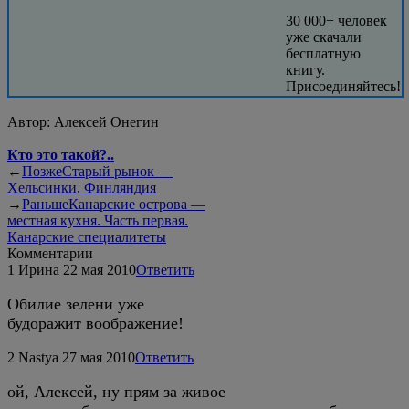
30 000+ человек
уже скачали
бесплатную
книгу.
Присоединяйтесь!
Автор:
Алексей Онегин
Кто это такой?..
←
Позже
Старый рынок —
Хельсинки, Финляндия
→
Раньше
Канарские острова —
местная кухня. Часть первая.
Канарские специалитеты
Комментарии
1
Ирина
22 мая 2010
Ответить
Обилие зелени уже
будоражит воображение!
2
Nastya
27 мая 2010
Ответить
ой, Алексей, ну прям за живое