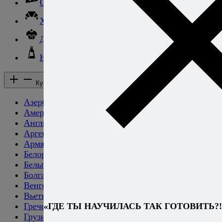
Сыры
Хлеб и выпечка
Десерты и сладкие блюда
Напитки
Кухни народов мира
Кухни народов мира
Азербайджанская
Американская
Английская
Аргентинская
Армянская
Белорусская
Бельгийская
Болгарская
Венгерская
Вьетнамская
«ГДЕ ТЫ НАУЧИЛАСЬ ТАК ГОТОВИТЬ?!
Греческая
Грузинская