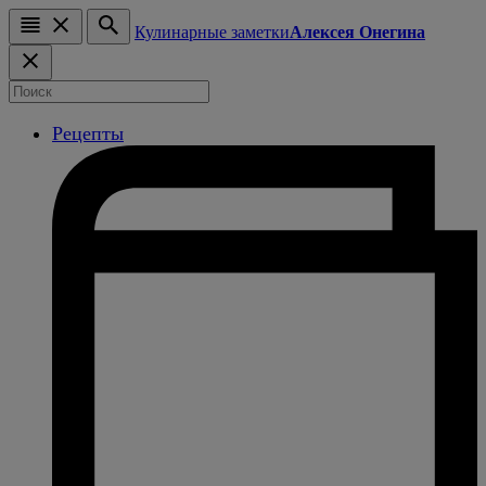
Кулинарные заметки
Алексея Онегина
Рецепты