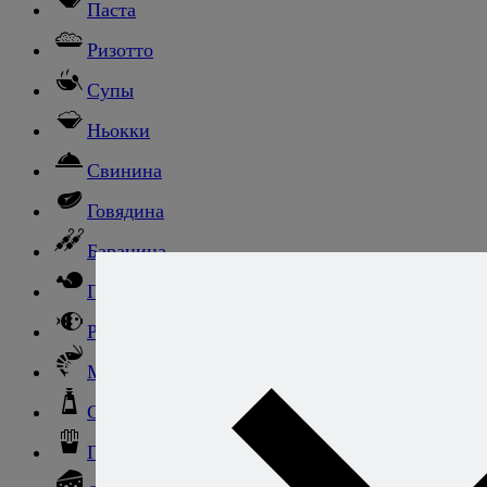
Паста
Ризотто
Супы
Ньокки
Свинина
Говядина
Баранина
Птица и дичь
Рыба
Морепродукты
Соусы и блюда с ними
Гарниры