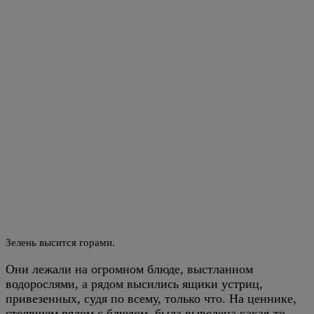
Зелень высится горами.
Они лежали на огромном блюде, выстланном
водорослями, а рядом высились ящики устриц,
привезенных, судя по всему, только что. На ценнике,
стоявшем рядом с блюдом, была выведена какая-то