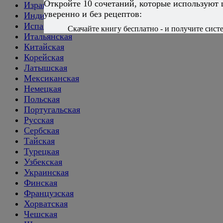
Откройте 10 сочетаний, которые используют
Израильская
уверенно и без рецептов:
Индийская
Испанская
Скачайте книгу бесплатно - и получите систе
Итальянская
Китайская
Корейская
Латышская
Мексиканская
Немецкая
Польская
Португальская
Русская
Сербская
Тайская
Турецкая
Узбекская
Украинская
Финская
Французская
Хорватская
Чешская