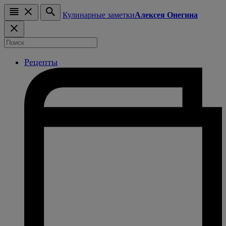
Кулинарные заметки
Алексея Онегина
Рецепты