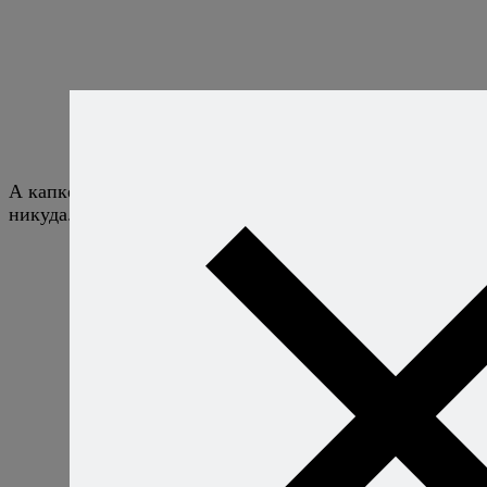
А капкейки были кругом. Без капкейков нынче
никуда.