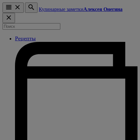
Кулинарные заметки
Алексея Онегина
Рецепты