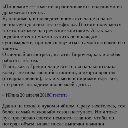
«Пирожки» — тоже не ограничиваются изделиями из
дрожжевого теста…
Я, например, в последнее время все чаще и чаще
использую для них тесто «фило». В итоге получается
что-то похожее на греческие «питаки». А так как
подобное тесто можно купить не в каждом
супермаркете, пришлось научиться самостоятельно его
тянуть.
Отличный антистресс, кстати. Впрочем, как и любая
работа с тестом.
И вот, как в Греции чаще всего в «спанакопитаки»
кладут не полагающийся шпинат, а «хорта враста»
(отварная зелень), так и у меня в пирожки идет все,
что растет на заднем дворе моей дачи…
4
ИРина
20 апреля 2018
Ответить
Давно не пекла с луком и яйцом. Сразу захотелось, тем
более самый «луковый» сезон наступает. Но я тоже
лук прогреваю совсем немного- главное, чтобы он
потерял объем, иначе после выпечки начинки