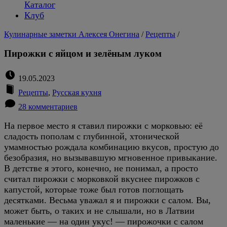
Каталог
Клуб
Кулинарные заметки Алексея Онегина
/
Рецепты
/
Пирожки с яйцом и зелёным луком
19.05.2023
Рецепты
,
Русская кухня
28 комментариев
На первое место я ставил пирожки с морковью: её
сладость пополам с глубинной, хтонической
умамностью рождала комбинацию вкусов, простую до
безобразия, но вызывавшую мгновенное привыкание.
В детстве я этого, конечно, не понимал, а просто
считал пирожки с морковкой вкуснее пирожков с
капустой, которые тоже был готов поглощать
десятками. Весьма уважал я и пирожки с салом. Вы,
может быть, о таких и не слышали, но в Латвии
маленькие — на один укус! — пирожочки с салом