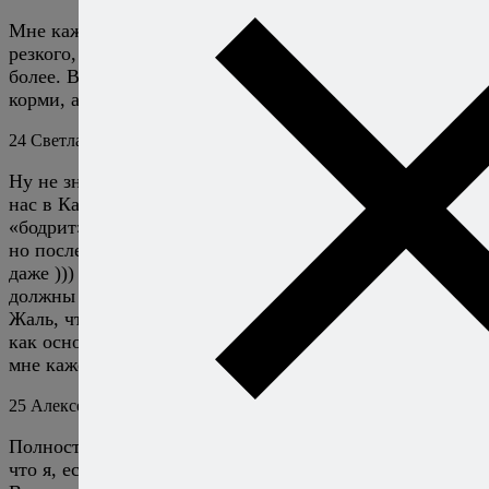
Мне кажется, нет у черемши чесночного вкуса — ни
резкого, никакого. Есть легкий аромат чеснока и не
более. Впрочем, я чеснок люблю, меня хлебом не
корми, а корми чесноком.
24
Светлана
1 августа 2018
Ответить
Ну не знаю, какой у вас в Питере торгуют, а которая у
нас в Калининградской области растет ну очень
«бодрит» мои вкусовые рецепторы…Не сразу,конечно,
но после определенной по счету ложки салата очень
даже ))) Тогда пирожки с черемшой Вам тем более
должны понравиться )).
Жаль, что блюд ,куда ее можно достойно применить
как основной компонент, не так много. Тем не менее,
мне кажется, тут есть простор для фантазии!
25
Алексей Онегин
1 августа 2018
Ответить
Полностью согласен. Но период черемши так недолог,
что я, если честно, от недостатка рецептов не страдаю.