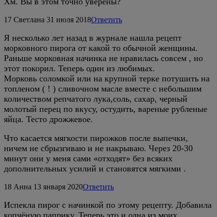
Хм. Вы в этом точно уверены?
17
Светлана
31 июля 2018
Ответить
Я несколько лет назад в журнале нашла рецепт
морковного пирога от какой то обычной женщины.
Раньше морковная начинка не нравилась совсем , но
этот покорил. Теперь один из любимых.
Морковь соломкой или на крупной терке потушить на
топленом ( ! ) сливочном масле вместе с небольшим
количеством репчатого лука,соль, сахар, черный
молотый перец по вкусу, остудить, вареные рубленые
яйца. Тесто дрожжевое.
Что касается мягкости пирожков после выпечки,
ничем не сбрызгиваю и не накрываю. Через 20-30
минут они у меня сами «отходят» без всяких
дополнительных усилий и становятся мягкими .
18
Анна
13 января 2020
Ответить
Испекла пирог с начинкой по этому рецепту. Добавила
копчёную паприку. Теперь это и одна из моих