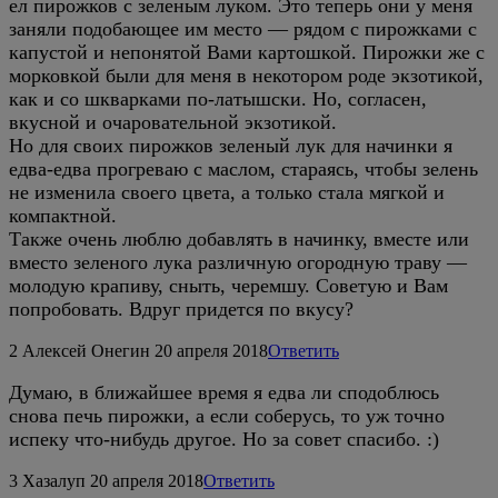
ел пирожков с зеленым луком. Это теперь они у меня
заняли подобающее им место — рядом с пирожками с
капустой и непонятой Вами картошкой. Пирожки же с
морковкой были для меня в некотором роде экзотикой,
как и со шкварками по-латышски. Но, согласен,
вкусной и очаровательной экзотикой.
Но для своих пирожков зеленый лук для начинки я
едва-едва прогреваю с маслом, стараясь, чтобы зелень
не изменила своего цвета, а только стала мягкой и
компактной.
Также очень люблю добавлять в начинку, вместе или
вместо зеленого лука различную огородную траву —
молодую крапиву, сныть, черемшу. Советую и Вам
попробовать. Вдруг придется по вкусу?
2
Алексей Онегин
20 апреля 2018
Ответить
Думаю, в ближайшее время я едва ли сподоблюсь
снова печь пирожки, а если соберусь, то уж точно
испеку что-нибудь другое. Но за совет спасибо. :)
3
Хазалуп
20 апреля 2018
Ответить