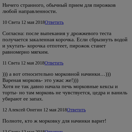
Ничего странного, обычный прием для пирожков
любой направленности.
10
Света
12 мая 2018
Ответить
Согласна: после выпекания у дрожжевого теста
получается закаленная корочка. Если сбрызнуть водой
и укутать- корочка отпотеет, пирожок станет
равномерно мягким.
11
Света
12 мая 2018
Ответить
))) а вот относительно морковной начинки…)))
Вареная морковь- это ужас же!)))
Хотя не так давно начала печь морковные кексы и
торты- но там морковь не чувствуется, цедра и ваниль
убирают ее запах.
12
Алексей Онегин
12 мая 2018
Ответить
Полноте, кто ж морковку для начинки варит!
13
Света
12 мая 2018
Ответить