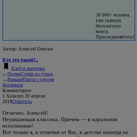
30 000+ человек
уже скачали
бесплатную
книгу.
Присоединяйтесь!
Автор:
Алексей Онегин
Кто это такой?..
Хлеб и выпечка
←
Позже
Стейк из тунца
→
Раньше
Паста с соусом
болоньезе
Комментарии
1
Хазалуп
20 апреля
2018
Ответить
Отлично, Алексей!
Неувядающая классика. Причем — в идеальном
исполнении!
Вот только я, в отличии от Вас, в детстве никогда не