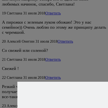
любимых начинок, спасибо, Светлана!
19
Светлана
31 июля 2018
Ответить
А пирожки с зеленым луком обожаю! Это у нас
семейное)) Очень люблю по этому же принципу делать
с черемшой.
20
Алексей Онегин
31 июля 2018
Ответить
Со свежей или соленой?
21
Светлана
31 июля 2018
Ответить
Свежей !
22
Светлана
31 июля 2018
Ответить
Резкий чесночный вкус «гасится» от термообработки,
получается очень вкусно. Хотя с зеленым луком вкус
все-таки понежнее…
23
Алексей Онегин
1 августа 2018
Ответить