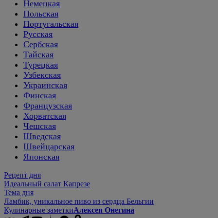
Немецкая
Польская
Португальская
Русская
Сербская
Тайская
Турецкая
Узбекская
Украинская
Финская
Французская
Хорватская
Чешская
Шведская
Швейцарская
Японская
Рецепт дня
Идеальный салат Капрезе
Тема дня
Ламбик, уникальное пиво из сердца Бельгии
Кулинарные заметки
Алексея Онегина