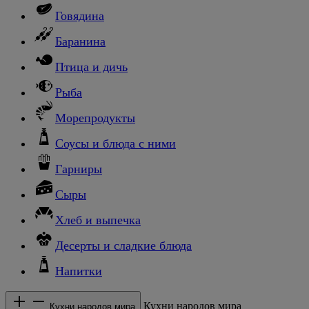
Говядина
Баранина
Птица и дичь
Рыба
Морепродукты
Соусы и блюда с ними
Гарниры
Сыры
Хлеб и выпечка
Десерты и сладкие блюда
Напитки
Кухни народов мира
Кухни народов мира