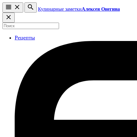
Кулинарные заметки
Алексея Онегина
Рецепты