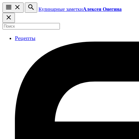
Кулинарные заметки
Алексея Онегина
Рецепты