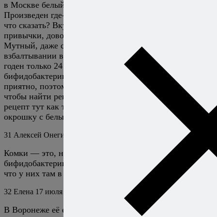
в Москве белый квас ( кстати, первый раз в жизни).
Произведен где-то в глубинке, без консервантов. Ну
что сказать? Вкус, конечно, специфический без
привычки, довольно острый, совсем несладкий.
Мутный, даже с комками на вид, но эти комки при
взбалтывании в стакане растворяются. После открытия
годен только 24 часа, т.к. содержит живые
бифидобактерии. Пить его просто так не очень
приятно, поэтому специально полезла к вам на сайт,
чтобы найти рецепт правильной окрошки и надо же!
рецепт тут как тут! Сегодня буду делать «правильную
окрошку с белым квасом»)) Спасибо!
31
Алексей Онегин
15 июля 2013
Ответить
Комки — это, наверное, дрожжи. А вот
бифидобактерии — как минимум странно. Но мало ли,
что у них там в глубинке в квас добавляют…
32
Елена
17 июля 2013
Ответить
В Воронеже её едят вприкуску с горячей картошкой,