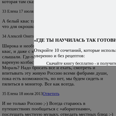
которая там сказочно вкусная
33
Елена
17 июля 2013
Ответить
А белый квас там продаётся почти всегда с мятой, так
что для окрошки, как правило, его делают сами
34
Алексей Онегин
17 июля 2013
Ответить
«ГДЕ ТЫ НАУЧИЛАСЬ ТАК ГОТОВИ
Широка и необъятна Россия. Где-то продается белый
Откройте 10 сочетаний, которые испол
квас, и даже с мятой, а где-то про него даже не
уверенно и без рецептов:
слышали. Где-то в окрошку без стеснения фигачат
вареную колбасу, а где-то про это ни сном, ни духом.
Скачайте книгу бесплатно - и получите
Мораль? Надо бросать все и ехать, смотреть и
впитывать эту живую Россию всеми фибрами души,
пока есть возможность, но нет, мы будем сидеть и
пялиться в монитор. Все как всегда.
35
Елена
18 июля 2013
Ответить
И не только Россию ;-) Всегда стараюсь в
путешествиях пообщаться с »аборигенами»,
послушать местную музыку, отведать местных блюд :-)