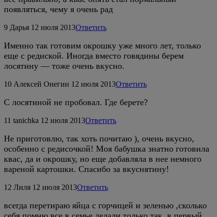
появляться, чему я очень рад
9
Дарья
12 июля 2013
Ответить
Именно так готовим окрошку уже много лет, только
еще с редиской. Иногда вместо говядины берем
лосятину — тоже очень вкусно.
10
Алексей Онегин
12 июля 2013
Ответить
С лосятиной не пробовал. Где берете?
11
tanichka
12 июля 2013
Ответить
Не приготовлю, так хоть почитаю ), очень вкусно,
особенно с редисочкой! Моя бабушка знатно готовила
квас, да и окрошку, но еще добавляла в нее немного
вареной картошки. Спасибо за вкуснятину!
12
Лиля
12 июля 2013
Ответить
всегда перетираю яйца с горчицей и зеленью ,сколько
cебя помню все в семье делали только так ,в первый