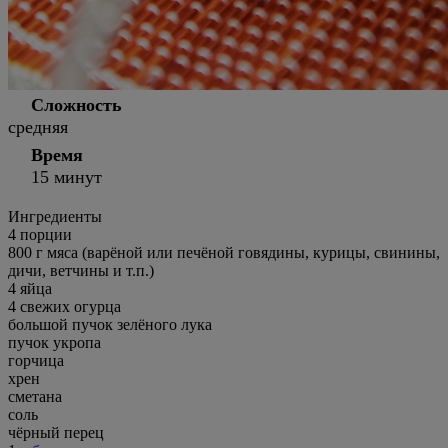
Сложность
средняя
Время
15 минут
Ингредиенты
4
порции
800 г мяса (варёной или печёной говядины, курицы, свинины,
дичи, ветчины и т.п.)
4 яйца
4 свежих огурца
большой пучок зелёного лука
пучок укропа
горчица
хрен
сметана
соль
чёрный перец