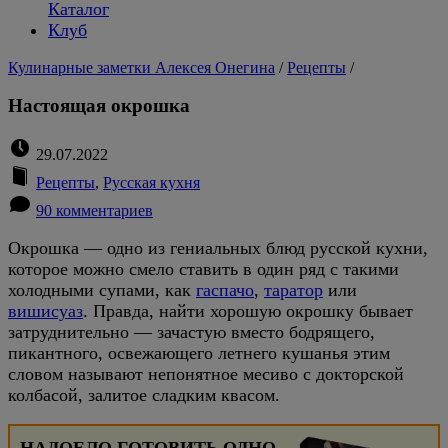
Каталог
Клуб
Кулинарные заметки Алексея Онегина
/
Рецепты
/
Настоящая окрошка
29.07.2022
Рецепты
,
Русская кухня
90 комментариев
Окрошка — одно из гениальных блюд русской кухни,
которое можно смело ставить в один ряд с такими
холодными супами, как
гаспачо
,
таратор
или
вишисуаз
. Правда, найти хорошую окрошку бывает
затруднительно — зачастую вместо бодрящего,
пикантного, освежающего летнего кушанья этим
словом называют непонятное месиво с докторской
колбасой, залитое сладким квасом.