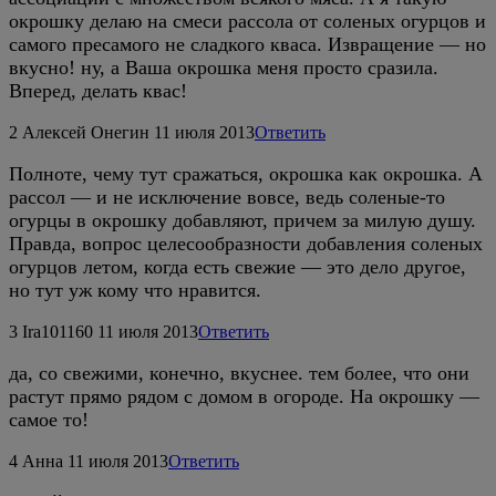
окрошку делаю на смеси рассола от соленых огурцов и
самого пресамого не сладкого кваса. Извращение — но
вкусно! ну, а Ваша окрошка меня просто сразила.
Вперед, делать квас!
2
Алексей Онегин
11 июля 2013
Ответить
Полноте, чему тут сражаться, окрошка как окрошка. А
рассол — и не исключение вовсе, ведь соленые-то
огурцы в окрошку добавляют, причем за милую душу.
Правда, вопрос целесообразности добавления соленых
огурцов летом, когда есть свежие — это дело другое,
но тут уж кому что нравится.
3
Ira101160
11 июля 2013
Ответить
да, со свежими, конечно, вкуснее. тем более, что они
растут прямо рядом с домом в огороде. На окрошку —
самое то!
4
Анна
11 июля 2013
Ответить