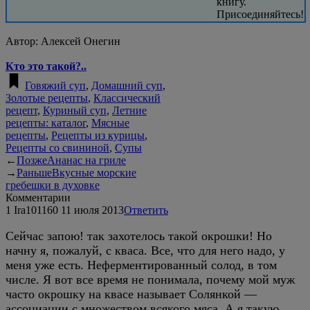
книгу.
Присоединяйтесь!
Автор:
Алексей Онегин
Кто это такой?..
Говяжий суп
,
Домашний суп
,
Золотые рецепты
,
Классический
рецепт
,
Куриный суп
,
Летние
рецепты: каталог
,
Мясные
рецепты
,
Рецепты из курицы
,
Рецепты со свининой
,
Супы
←
Позже
Ананас на гриле
→
Раньше
Вкусные морские
гребешки в духовке
Комментарии
1
Ira101160
11 июля 2013
Ответить
Сейчас запою! так захотелось такой окрошки! Но
начну я, пожалуй, с кваса. Все, что для него надо, у
меня уже есть. Неферментированный солод, в том
числе. Я вот все время не понимала, почему мой муж
часто окрошку на квасе называет Солянкой —
ассоциации с множеством всякого мяса. А я такую