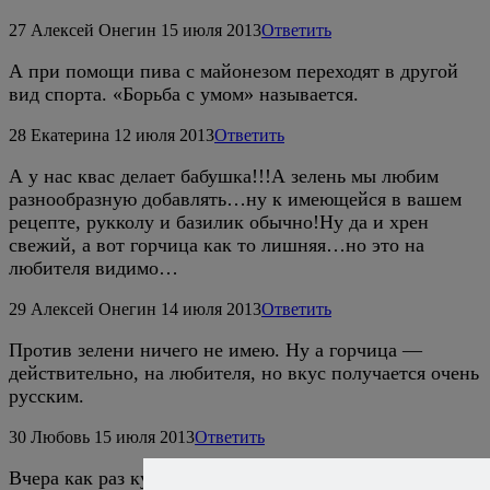
27
Алексей Онегин
15 июля 2013
Ответить
А при помощи пива с майонезом переходят в другой
вид спорта. «Борьба с умом» называется.
28
Екатерина
12 июля 2013
Ответить
А у нас квас делает бабушка!!!А зелень мы любим
разнообразную добавлять…ну к имеющейся в вашем
рецепте, рукколу и базилик обычно!Ну да и хрен
свежий, а вот горчица как то лишняя…но это на
любителя видимо…
29
Алексей Онегин
14 июля 2013
Ответить
Против зелени ничего не имею. Ну а горчица —
действительно, на любителя, но вкус получается очень
русским.
30
Любовь
15 июля 2013
Ответить
Вчера как раз купила по случаю на фермерском рынке