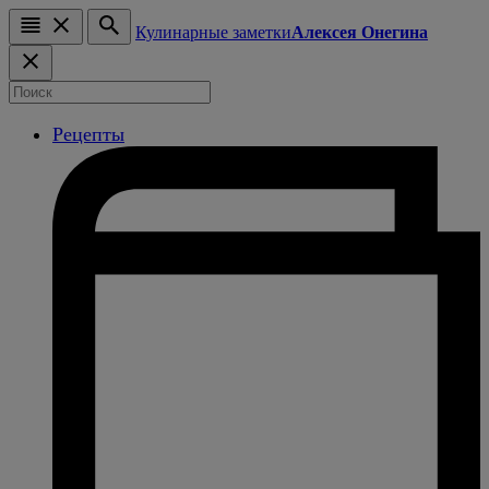
Кулинарные заметки
Алексея Онегина
Рецепты