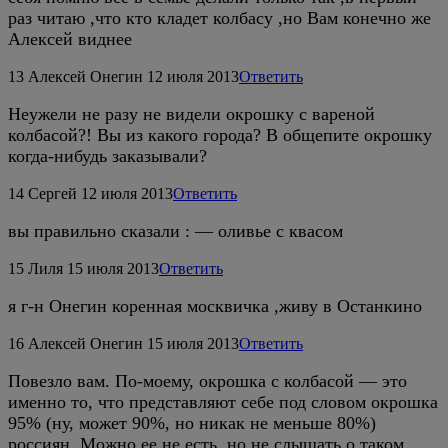
раз читаю ,что кто кладет колбасу ,но Вам конечно же
Алексей виднее
13
Алексей Онегин
12 июля 2013
Ответить
Неужели не разу не видели окрошку с вареной
колбасой?! Вы из какого города? В общепите окрошку
когда-нибудь заказывали?
14
Сергей
12 июля 2013
Ответить
вы правильно сказали : — оливье с квасом
15
Лиля
15 июля 2013
Ответить
я г-н Онегин коренная москвичка ,живу в Останкино
16
Алексей Онегин
15 июля 2013
Ответить
Повезло вам. По-моему, окрошка с колбасой — это
именно то, что представляют себе под словом окрошка
95% (ну, может 90%, но никак не меньше 80%)
россиян. Можно ее не есть, но не слышать о таком