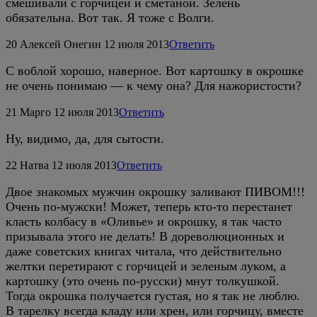
смешивали с горчицей и сметаной. Зелень
обязательна. Вот так. Я тоже с Волги.
20
Алексей Онегин
12 июля 2013
Ответить
С воблой хорошо, наверное. Вот картошку в окрошке
не очень понимаю — к чему она? Для нажористости?
21
Марго
12 июля 2013
Ответить
Ну, видимо, да, для сытости.
22
Натва
12 июля 2013
Ответить
Двое знакомых мужчин окрошку заливают ПИВОМ!!!
Очень по-мужски! Может, теперь кто-то перестанет
класть колбасу в «Оливье» и окрошку, я так часто
призывала этого не делать! В дореволюционных и
даже советских книгах читала, что действительно
желтки перетирают с горчицей и зеленым луком, а
картошку (это очень по-русски) мнут толкушкой.
Тогда окрошка получается густая, но я так не люблю.
В тарелку всегда кладу или хрен, или горчицу, вместе