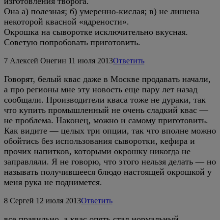
изготовления творога.
Она а) полезная; б) умеренно-кислая; в) не лишена
некоторой квасной «ядрености».
Окрошка на сыворотке исключительно вкусная.
Советую попробовать приготовить.
7
Алексей Онегин
11 июля 2013
Ответить
Говорят, белый квас даже в Москве продавать начали,
а про регионы мне эту новость еще пару лет назад
сообщали. Производители кваса тоже не дураки, так
что купить промышленный не очень сладкий квас —
не проблема. Наконец, можно и самому приготовить.
Как видите — целых три опции, так что вполне можно
обойтись без использования сыворотки, кефира и
прочих напитков, которыми окрошку никогда не
заправляли. Я не говорю, что этого нельзя делать — но
называть получившееся блюдо настоящей окрошкой у
меня рука не поднимется.
8
Сергей
12 июля 2013
Ответить
все правильно, а квас опять стал нормальный