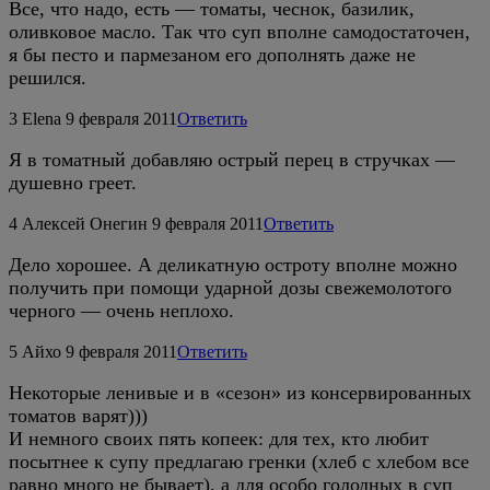
Все, что надо, есть — томаты, чеснок, базилик,
оливковое масло. Так что суп вполне самодостаточен,
я бы песто и пармезаном его дополнять даже не
решился.
3
Elena
9 февраля 2011
Ответить
Я в томатный добавляю острый перец в стручках —
душевно греет.
4
Алексей Онегин
9 февраля 2011
Ответить
Дело хорошее. А деликатную остроту вполне можно
получить при помощи ударной дозы свежемолотого
черного — очень неплохо.
5
Айхо
9 февраля 2011
Ответить
Некоторые ленивые и в «сезон» из консервированных
томатов варят)))
И немного своих пять копеек: для тех, кто любит
посытнее к супу предлагаю гренки (хлеб с хлебом все
равно много не бывает), а для особо голодных в суп