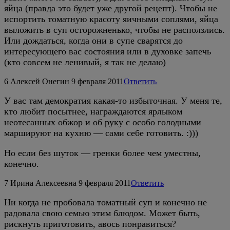
яйца (правда это будет уже другой рецепт). Чтобы не
испортить томатную красоту яичными соплями, яйца
выложить в суп осторожненько, чтобы не расползлись.
Или дождаться, когда они в супе сварятся до
интересующего вас состояния или в духовке запечь
(кто совсем не ленивый, я так не делаю)
6
Алексей Онегин
9 февраля 2011
Ответить
У вас там демократия какая-то избыточная. У меня те,
кто любит посытнее, награждаются ярлыком
неотесанных обжор и об руку с особо голодными
маршируют на кухню — сами себе готовить. :)))
Но если без шуток — гренки более чем уместны,
конечно.
7
Ирина Алексеевна
9 февраля 2011
Ответить
Ни когда не пробовала томатный суп и конечно не
радовала свою семью этим блюдом. Может быть,
рискнуть приготовить, авось понравиться?