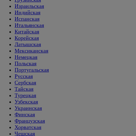
Израильская
Индийская
Испанская
Итальянская
Китайская
Корейская
Латышская
Мексиканская
Немецкая
Польская
Португальская
Русская
Сербская
Тайская
Турецкая
Узбекская
Украинская
Финская
Французская
Хорватская
Чешская