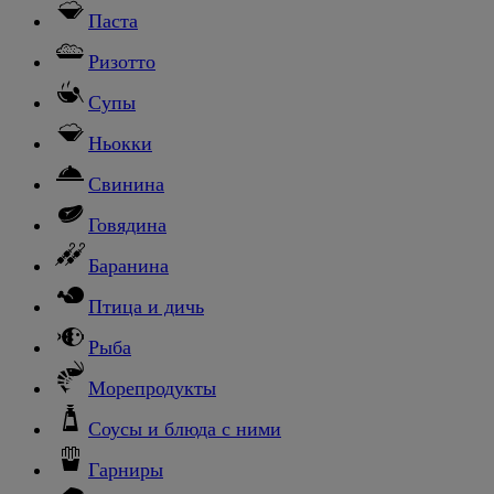
Паста
Ризотто
Супы
Ньокки
Свинина
Говядина
Баранина
Птица и дичь
Рыба
Морепродукты
Соусы и блюда с ними
Гарниры