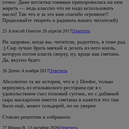
сочно. Даже котлетки говяжьи приноровилась на нем
жарить — ведь классно что не надо использовать
масло! Так что и за это вам спасибо огромное!!
Продолжайте творить и радовать ваших читателей)
25
Алексей Онегин
20 апреля 2017
Ответить
На здоровье, когда вы, читатели, радуетесь, я тоже рад.
:) Сыр лучше брать мягкий и делать из него кнель,
которую потом класть сверху, ну, вроде как сметана.
Да, вкусно будет.
26
Денис
4 ноября 2017
Ответить
Абсолютно та же история, что и у Deedee, только
вернулись из итальянского ресторана где я с
удовольствием съел похожий супчик, но с добавкой
сыра маскарпоне вместо сметаны и кажется что там
было ещё, может сельдерей, но не уверен.
Ставлю рецептик в избранное.
27
Ирина В.
13 октября 2020
Ответить