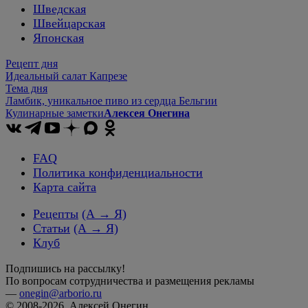
Шведская
Швейцарская
Японская
Рецепт дня
Идеальный салат Капрезе
Тема дня
Ламбик, уникальное пиво из сердца Бельгии
Кулинарные заметки
Алексея Онегина
FAQ
Политика конфиденциальности
Карта сайта
Рецепты
(А → Я)
Статьи
(А → Я)
Клуб
Подпишись на рассылку!
По вопросам сотрудничества и размещения рекламы
—
onegin@arborio.ru
© 2008-2026, Алексей Онегин