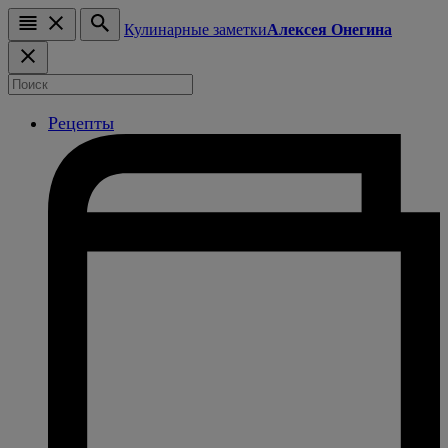
Кулинарные заметки
Алексея Онегина
Рецепты