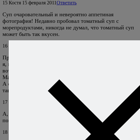
15
Костя
15 февраля 2011
Ответить
Суп очаровательный и невероятно аппетиная
фотография! Недавно пробовал томатный суп с
морепродуктами, никогда не думал, что томатный суп
может быть так вкусен.
16
shendy
22 февраля 2011
Ответить
Просто находка, а не суп!! Обязательно приготовлю. А
я, как увидела фото? сразу подумала о свежих томатах,
вот, думаю, Алексей человеческие помидоры что ли с
Мальты привез :)
А еще твои рецепты уже пошли в народ, моя подруга
тащится от них.
17
Алексей Онегин
22 февраля 2011
Ответить
А, с авоськами из самолета вылез — вино, масло,
помидоры, полный набор. :))) Подруге привет.
18
shendy
22 февраля 2011
Ответить