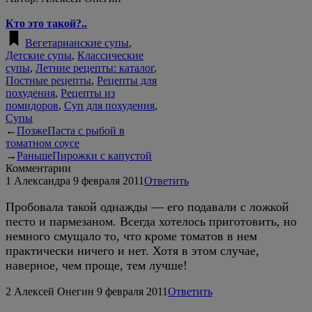
Кто это такой?..
Вегетарианские супы
,
Детские супы
,
Классические
супы
,
Летние рецепты: каталог
,
Постные рецепты
,
Рецепты для
похудения
,
Рецепты из
помидоров
,
Суп для похудения
,
Супы
←
Позже
Паста с рыбой в
томатном соусе
→
Раньше
Пирожки с капустой
Комментарии
1
Александра
9 февраля 2011
Ответить
Пробовала такой однажды — его подавали с ложкой
песто и пармезаном. Всегда хотелось приготовить, но
немного смущало то, что кроме томатов в нем
практически ничего и нет. Хотя в этом случае,
наверное, чем проще, тем лучше!
2
Алексей Онегин
9 февраля 2011
Ответить