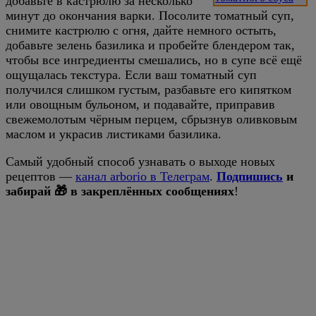
добавьте в кастрюлю за несколько
минут до окончания варки. Посолите томатный суп,
снимите кастрюлю с огня, дайте немного остыть,
добавьте зелень базилика и пробейте блендером так,
чтобы все ингредиенты смешались, но в супе всё ещё
ощущалась текстура. Если ваш томатный суп
получился слишком густым, разбавьте его кипятком
или овощным бульоном, и подавайте, приправив
свежемолотым чёрным перцем, сбрызнув оливковым
маслом и украсив листиками базилика.
Самый удобный способ узнавать о выходе новых
рецептов —
канал arborio в Телеграм
.
Подпишись
и
забирай 🎁 в закреплённых сообщениях
!