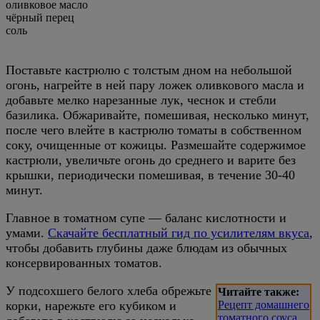
оливковое масло
чёрный перец
соль
Поставьте кастрюлю с толстым дном на небольшой
огонь, нагрейте в ней пару ложек оливкового масла и
добавьте мелко нарезанные лук, чеснок и стебли
базилика. Обжаривайте, помешивая, несколько минут,
после чего влейте в кастрюлю томаты в собственном
соку, очищенные от кожицы. Размешайте содержимое
кастрюли, увеличьте огонь до среднего и варите без
крышки, периодически помешивая, в течение 30-40
минут.
Главное в томатном супе — баланс кислотности и
умами.
Скачайте бесплатный гид по усилителям вкуса
,
чтобы добавить глубины даже блюдам из обычных
консервированных томатов.
У подсохшего белого хлеба обрежьте
Читайте также:
корки, нарежьте его кубиком и
Рецепт домашнего
томатного соуса