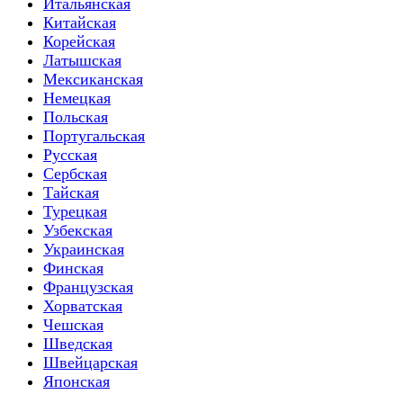
Итальянская
Китайская
Корейская
Латышская
Мексиканская
Немецкая
Польская
Португальская
Русская
Сербская
Тайская
Турецкая
Узбекская
Украинская
Финская
Французская
Хорватская
Чешская
Шведская
Швейцарская
Японская