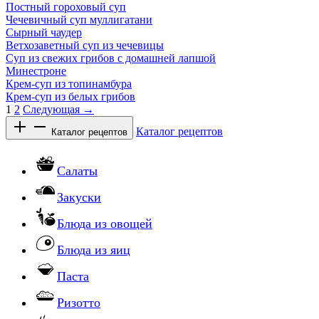
Постный гороховый суп
Чечевичный суп муллигатани
Сырный чаудер
Ветхозаветный суп из чечевицы
Суп из свежих грибов с домашней лапшой
Минестроне
Крем-суп из топинамбура
Крем-суп из белых грибов
1
2
Следующая →
Каталог рецептов
Каталог рецептов
Салаты
Закуски
Блюда из овощей
Блюда из яиц
Паста
Ризотто