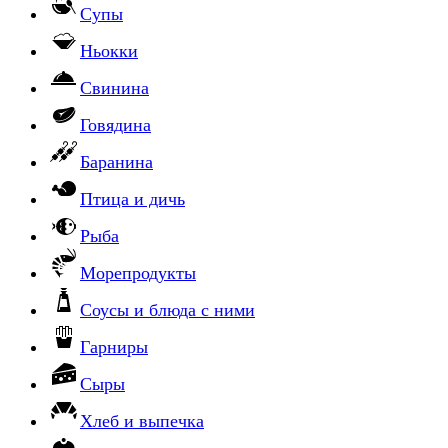
Супы
Ньокки
Свинина
Говядина
Баранина
Птица и дичь
Рыба
Морепродукты
Соусы и блюда с ними
Гарниры
Сыры
Хлеб и выпечка