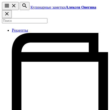
Кулинарные заметки
Алексея Онегина
Рецепты