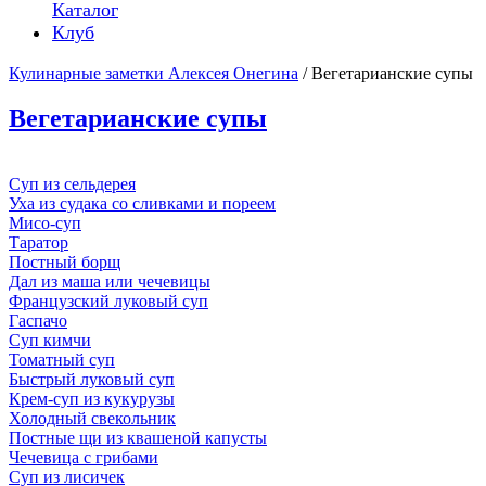
Каталог
Клуб
Кулинарные заметки Алексея Онегина
/ Вегетарианские супы
Вегетарианские супы
Суп из сельдерея
Уха из судака со сливками и пореем
Мисо-суп
Таратор
Постный борщ
Дал из маша или чечевицы
Французский луковый суп
Гаспачо
Суп кимчи
Томатный суп
Быстрый луковый суп
Крем-суп из кукурузы
Холодный свекольник
Постные щи из квашеной капусты
Чечевица с грибами
Суп из лисичек