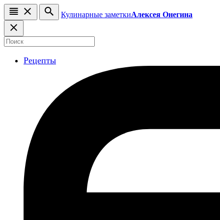
Кулинарные заметки
Алексея Онегина
Рецепты