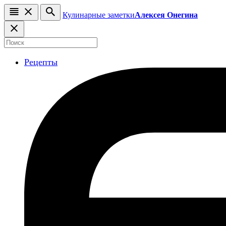
Кулинарные заметки
Алексея Онегина
Рецепты