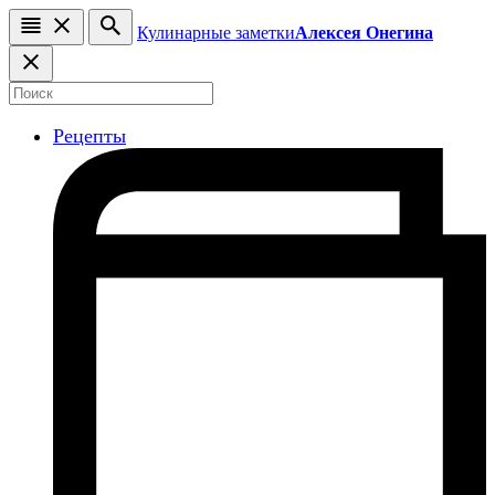
Кулинарные заметки
Алексея Онегина
Рецепты