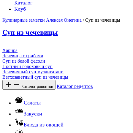
Каталог
Клуб
Кулинарные заметки Алексея Онегина
/ Суп из чечевицы
Суп из чечевицы
Харира
Чечевица с грибами
Суп из белой фасоли
Постный гороховый суп
Чечевичный суп муллигатани
Ветхозаветный суп из чечевицы
Каталог рецептов
Каталог рецептов
Салаты
Закуски
Блюда из овощей