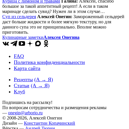
Курица с лимоном и травами
Галина:
Алексей, спасибо
большое за такой аппетитный рецепт! А если в таком
маринаде сделать сувид? Нужен ли в этом случае…
Суп из сельдерея
Алексей Онегин:
Замороженный сельдерей
даст больше жидкости и более мягкую текстуру, но для
данного супа это не принципиально. Вполне можно
приготовить.
Кулинарные заметки
Алексея Онегина
FAQ
Политика конфиденциальности
Карта сайта
Рецепты
(А → Я)
Статьи
(А → Я)
Клуб
Подпишись на рассылку!
По вопросам сотрудничества и размещения рекламы
—
onegin@arborio.ru
© 2008-2026, Алексей Онегин
Дизайн —
Константин Копачинский
Вёрстка —
Андрей Тюрин