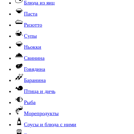
Блюда из яиц
Паста
Ризотто
Супы
Ньокки
Свинина
Говядина
Баранина
Птица и дичь
Рыба
Морепродукты
Соусы и блюда с ними