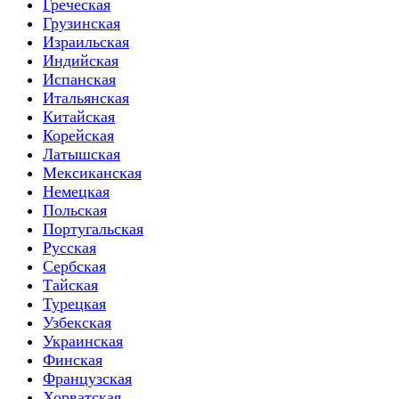
Греческая
Грузинская
Израильская
Индийская
Испанская
Итальянская
Китайская
Корейская
Латышская
Мексиканская
Немецкая
Польская
Португальская
Русская
Сербская
Тайская
Турецкая
Узбекская
Украинская
Финская
Французская
Хорватская