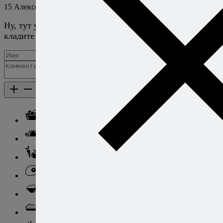
15
Алексей Онегин
22 ноября 2019
Ответить
Ну, тут уже ваш выход. Хотите больше сыра —
кладите больше сыра! :)
Добавить комментарий
Каталог рецептов
Каталог рецептов
Салаты
Закуски
Блюда из овощей
Блюда из яиц
Паста
Ризотто