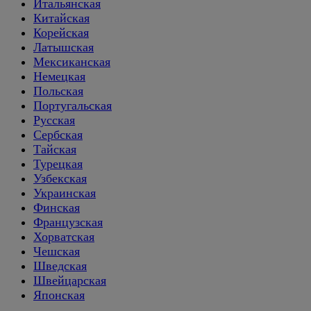
Итальянская
Китайская
Корейская
Латышская
Мексиканская
Немецкая
Польская
Португальская
Русская
Сербская
Тайская
Турецкая
Узбекская
Украинская
Финская
Французская
Хорватская
Чешская
Шведская
Швейцарская
Японская