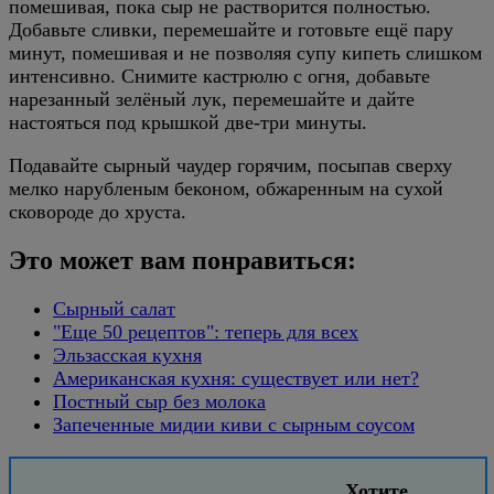
помешивая, пока сыр не растворится полностью.
Добавьте сливки, перемешайте и готовьте ещё пару
минут, помешивая и не позволяя супу кипеть слишком
интенсивно. Снимите кастрюлю с огня, добавьте
нарезанный зелёный лук, перемешайте и дайте
настояться под крышкой две-три минуты.
Подавайте сырный чаудер горячим, посыпав сверху
мелко нарубленым беконом, обжаренным на сухой
сковороде до хруста.
Это может вам понравиться:
Сырный салат
"Еще 50 рецептов": теперь для всех
Эльзасская кухня
Американская кухня: существует или нет?
Постный сыр без молока
Запеченные мидии киви с сырным соусом
Хотите