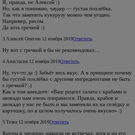
Я, правда, не Алексей :)
Но, как я понимаю, чаудер — густая похлёбка.
Так что заменить кукурузу можно чем угодно.
Например, рисом.
Да хоть гречкой :)
3
Алексей Онегин
12 ноября 2019
Ответить
Ну вот с гречкой я бы не рекомендовал…
4
Анастасия
12 ноября 2019
Ответить
Ну, тут-то да :) Забьёт весь вкус. А в принципе почему
бы густой похлёбке с другими ингредиентами не быть
с гречкой? :)
Как в том анекдоте: «Ваш рецепт салата с крабами и
авокадо нам очень понравился. Правда, крабов и
авокадо у нас не было и мы заменили их на селёдку и
картошку, но в целом получилось очень вкусно» :)
5
Тезка
12 ноября 2019
Ответить
Крупы в чаудерах никогда не встречал, хотя и на его