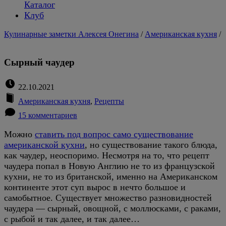
Каталог
Клуб
Кулинарные заметки Алексея Онегина
/
Американская кухня
/
Сырный чаудер
22.10.2021
Американская кухня
,
Рецепты
15 комментариев
Можно
ставить под вопрос само существование
американской кухни
, но существование такого блюда,
как чаудер, неоспоримо. Несмотря на то, что рецепт
чаудера попал в Новую Англию не то из французской
кухни, не то из британской, именно на Американском
континенте этот суп вырос в нечто большое и
самобытное. Существует множество разновидностей
чаудера — сырный, овощной, с моллюсками, с раками,
с рыбой и так далее, и так далее…