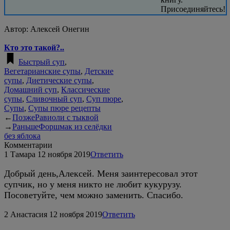
Присоединяйтесь!
Автор:
Алексей Онегин
Кто это такой?..
Быстрый суп
,
Вегетарианские супы
,
Детские
супы
,
Диетические супы
,
Домашний суп
,
Классические
супы
,
Сливочный суп
,
Суп пюре
,
Супы
,
Супы пюре рецепты
←
Позже
Равиоли с тыквой
→
Раньше
Форшмак из селёдки
без яблока
Комментарии
1
Тамара
12 ноября 2019
Ответить
Добрый день,Алексей. Меня заинтересовал этот
супчик, но у меня никто не любит кукурузу.
Посоветуйте, чем можно заменить. Спасибо.
2
Анастасия
12 ноября 2019
Ответить