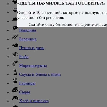
«ГДЕ ТЫ НАУЧИЛАСЬ ТАК ГОТОВИТЬ?!»
Супы
Откройте 10 сочетаний, которые используют ш
Ньокки
уверенно и без рецептов:
Свинина
Скачайте книгу бесплатно - и получите систему,
Говядина
Баранина
Птица и дичь
Рыба
Морепродукты
Соусы и блюда с ними
Гарниры
Сыры
Хлеб и выпечка