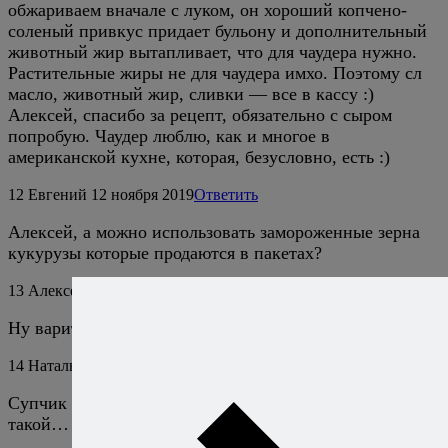
обжариваем вначале с луком, он хороший копчено-
соленый привкус придает бульону и дополнительный
животный жир вытапливает, что для чаудера нужно.
Растительные жиры не для чаудера имхо. Поэтому сл
масло, животный жир, сливки — все в кассу :)
Алексей, спасибо за рецепт, обязательно с сыром
попробую. Чаудер люблю, как и многое в
американской кухне, которая, безусловно, есть :)
12
Евгений
12 ноября 2019
Ответить
Алексей, а можно использовать замороженные зерна
кукурузы которые продаются в пакетах?
13
Алексей Онегин
13 ноября 2019
Ответить
Ну варить-то их точно никто не запрещает.
14
Наталья
22 ноября 2019
Ответить
Супчик получился прекрасный, но не густой и не
такой… сырный), как на фото