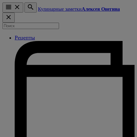
Кулинарные заметки
Алексея Онегина
Рецепты