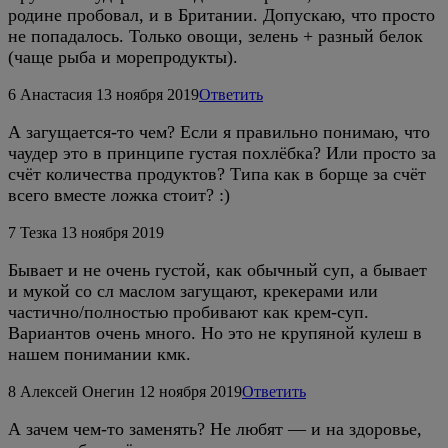
родине пробовал, и в Британии. Допускаю, что просто
не попадалось. Только овощи, зелень + разный белок
(чаще рыба и морепродукты).
6
Анастасия
13 ноября 2019
Ответить
А загущается-то чем? Если я правильно понимаю, что
чаудер это в принципе густая похлёбка? Или просто за
счёт количества продуктов? Типа как в борще за счёт
всего вместе ложка стоит? :)
7
Тезка
13 ноября 2019
Бывает и не очень густой, как обычный суп, а бывает
и мукой со сл маслом загущают, крекерами или
частично/полностью пробивают как крем-суп.
Вариантов очень много. Но это не крупяной кулеш в
нашем понимании кмк.
8
Алексей Онегин
12 ноября 2019
Ответить
А зачем чем-то заменять? Не любят — и на здоровье,