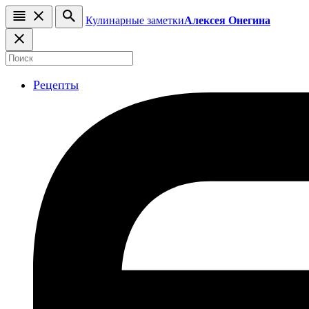
Кулинарные заметки
Алексея Онегина
Рецепты