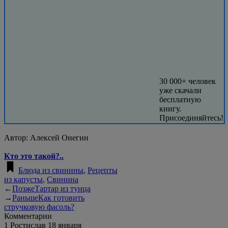
30 000+ человек
уже скачали
бесплатную
книгу.
Присоединяйтесь!
Автор:
Алексей Онегин
Кто это такой?..
Блюда из свинины
,
Рецепты
из капусты
,
Свинина
←
Позже
Тартар из тунца
→
Раньше
Как готовить
стручковую фасоль?
Комментарии
1
Ростислав
18 января