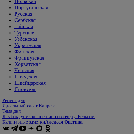
Польская
Португальская
Русская
Сербская
Тайская
Турецкая
Узбекская
Украинская
Финская
Французская
Хорватская
Чешская
Шведская
Швейцарская
Японская
Рецепт дня
Идеальный салат Капрезе
Тема дня
Ламбик, уникальное пиво из сердца Бельгии
Кулинарные заметки
Алексея Онегина