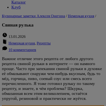
Каталог
Клуб
Кулинарные заметки Алексея Онегина
/
Немецкая кухня
/
Свиная рулька
13.01.2026
Немецкая кухня
,
Рецепты
10 комментариев
Важное отличие этого рецепта от любого другого
рецепта свиной рульки в интернете — он намного
проще. Часто при запекании свиной рульки в духовке
её обмазывают снаружи чем-нибудь вкусным, будь то
мёд, горчица, пиво, соевый соус или смесь всего
перечисленного. Я тоже готовил рульку по такому
рецепту, и знаете, в чём проблема? Шкурка,
обмазанная всем этим великолепием, остаётся
упругой, резиновой и практически не жуётся.