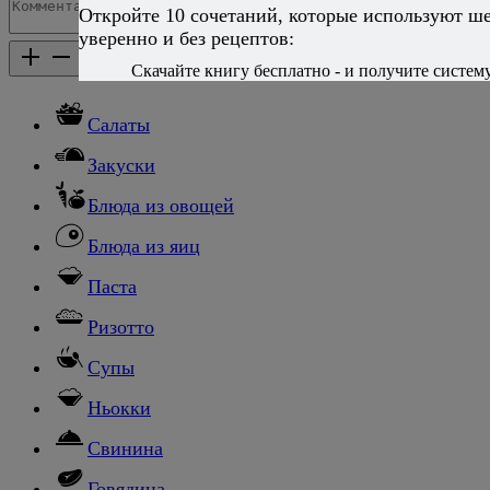
Откройте 10 сочетаний, которые используют ш
Добавить комментарий
уверенно и без рецептов:
Каталог рецептов
Каталог рецептов
Скачайте книгу бесплатно - и получите систему,
Салаты
Закуски
Блюда из овощей
Блюда из яиц
Паста
Ризотто
Супы
Ньокки
Свинина
Говядина