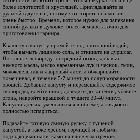
готовности включите гриль, чтобы шкурка стала ещё
более золотистой и хрустящей. Приглядывайте за
рулькой в духовке, потому что сгореть она может
очень быстро! Времени, которое нужно для запекания
свиной рульки в духовке, более чем достаточно для
приготовления гарнира.
Квашеную капусту промойте под проточной водой,
чтобы вымыть лишнюю соль, и откиньте на дуршлаг.
Поставьте сковороду на средний огонь, добавьте
немного масла, мелко нарезанные лук и чеснок, тмин,
можжевельник и лавровый лист, и обжаривайте,
помешивая, в течение 5-7 минут до полупрозрачности
овощей. Добавьте капусту и перемешайте содержимое
сковороды, влейте пиво, доведите до кипения, убавьте
огонь, накройте крышкой и тушите 30-40 минут.
Капуста должна уменьшиться в объёме, а жидкость
полностью испариться.
Подавайте готовую свиную рульку с тушёной
капустой, а также хреном, горчицей и любыми
подходящими напитками на ваше усмотрение.