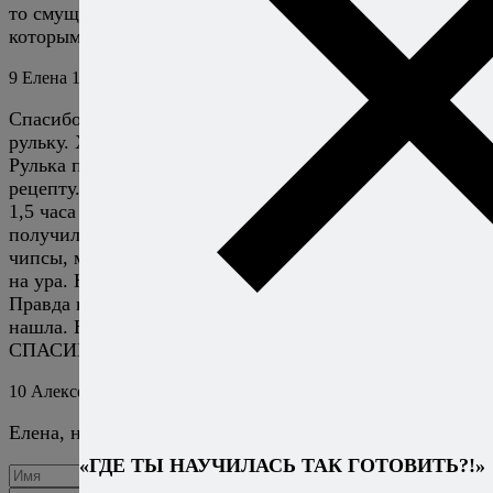
то смущает в моих рецептах — лучше предпочесть те,
которым вы доверяете на все 100%.
9
Елена
10 марта 2026
Ответить
Спасибо за отличный рецепт. Первый раз готовила
рульку. Хотелось что-то новенько к столу приготовить.
Рулька получилась великолепна. Делала все по
рецепту. Вес рульки 1480гр, варила 2 часа, запекала
1,5 часа при температуре 200 градусов. Шкурка
получилась румяной. хрустящей как солененькие
чипсы, мясо сочное. И квашеная капуста в пиве пошла
на ура. Но капуста понравилась больше остывшей.
Правда ни семян фенхеля, ни можжевельника я не
нашла. Но из без них все получилось отлично.
СПАСИБО!
10
Алексей Онегин
10 марта 2026
Ответить
Елена, на здоровье, рад, что всё получилось.
«ГДЕ ТЫ НАУЧИЛАСЬ ТАК ГОТОВИТЬ?!»