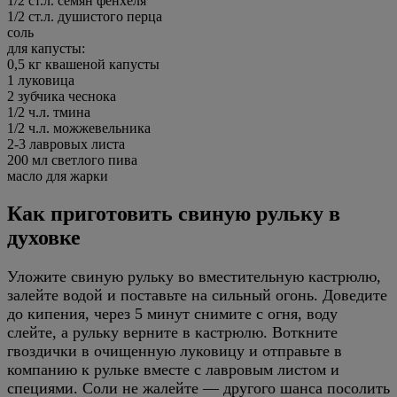
1/2 ст.л. семян фенхеля
1/2 ст.л. душистого перца
соль
для капусты:
0,5 кг квашеной капусты
1 луковица
2 зубчика чеснока
1/2 ч.л. тмина
1/2 ч.л. можжевельника
2-3 лавровых листа
200 мл светлого пива
масло для жарки
Как приготовить свиную рульку в
духовке
Уложите свиную рульку во вместительную кастрюлю,
залейте водой и поставьте на сильный огонь. Доведите
до кипения, через 5 минут снимите с огня, воду
слейте, а рульку верните в кастрюлю. Воткните
гвоздички в очищенную луковицу и отправьте в
компанию к рульке вместе с лавровым листом и
специями. Соли не жалейте — другого шанса посолить