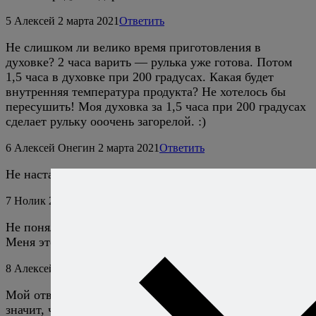
5
Алексей
2 марта 2021
Ответить
Не слишком ли велико время приготовления в
духовке? 2 часа варить — рулька уже готова. Потом
1,5 часа в духовке при 200 градусах. Какая будет
внутренняя температура продукта? Не хотелось бы
пересушить! Моя духовка за 1,5 часа при 200 градусах
сделает рульку ооочень загорелой. :)
6
Алексей Онегин
2 марта 2021
Ответить
Не настаиваю.
7
Нолик
28 июня 2025
Ответить
Не понял Вашего ответа Алексею (№ 5)…
Меня это тоже интересует.
8
Алексей Онегин
28 июня 2025
Ответить
Мой ответ означает, что я пишу рецепты, но это не
значит, что вы обязаны по ним готовить. Если вас что-