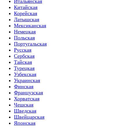
Итальянская
Китайская
Корейская
Латышская
Мексиканская
Немецкая
Польская
Португальская
Русская
Сербская
Тайская
Турецкая
Узбекская
Украинская
Финская
Французская
Хорватская
Чешская
Шведская
Швейцарская
Японская