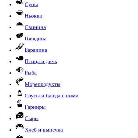
Супы
Ньокки
Свинина
Говядина
Баранина
Птица и дичь
Рыба
Морепродукты
Соусы и блюда с ними
Гарниры
Сыры
Хлеб и выпечка