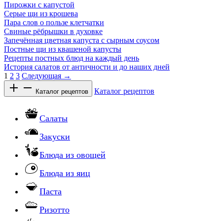
Пирожки с капустой
Серые щи из крошева
Пара слов о пользе клетчатки
Свиные рёбрышки в духовке
Запечённая цветная капуста с сырным соусом
Постные щи из квашеной капусты
Рецепты постных блюд на каждый день
История салатов от античности и до наших дней
1
2
3
Следующая →
Каталог рецептов
Каталог рецептов
Салаты
Закуски
Блюда из овощей
Блюда из яиц
Паста
Ризотто