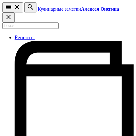
Кулинарные заметки
Алексея Онегина
Рецепты