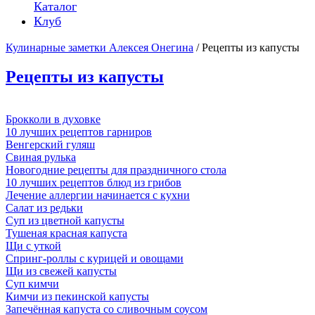
Каталог
Клуб
Кулинарные заметки Алексея Онегина
/ Рецепты из капусты
Рецепты из капусты
Брокколи в духовке
10 лучших рецептов гарниров
Венгерский гуляш
Свиная рулька
Новогодние рецепты для праздничного стола
10 лучших рецептов блюд из грибов
Лечение аллергии начинается с кухни
Салат из редьки
Суп из цветной капусты
Тушеная красная капуста
Щи с уткой
Спринг-роллы с курицей и овощами
Щи из свежей капусты
Суп кимчи
Кимчи из пекинской капусты
Запечённая капуста со сливочным соусом